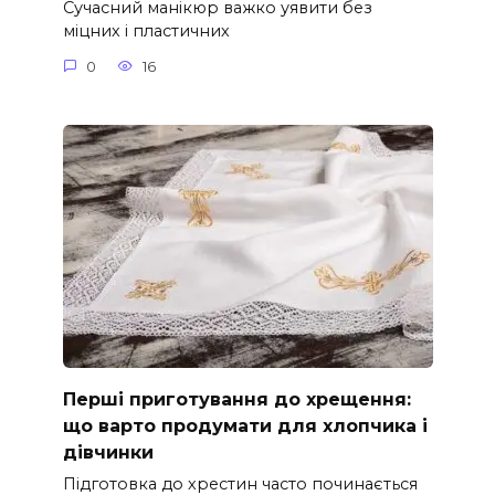
Сучасний манікюр важко уявити без
міцних і пластичних
0
16
Перші приготування до хрещення:
що варто продумати для хлопчика і
дівчинки
Підготовка до хрестин часто починається