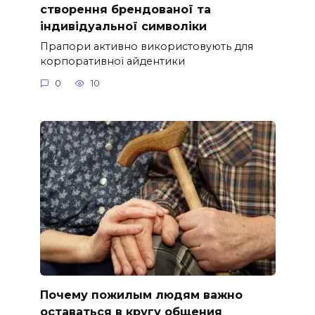
створення брендованої та
індивідуальної символіки
Прапори активно використовують для
корпоративної айдентики
0
10
Почему пожилым людям важно
оставаться в кругу общения