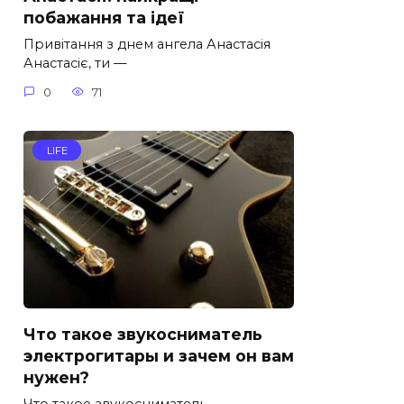
побажання та ідеї
Привітання з днем ангела Анастасія
Анастасіє, ти —
0
71
LIFE
Что такое звукосниматель
электрогитары и зачем он вам
нужен?
Что такое звукосниматель