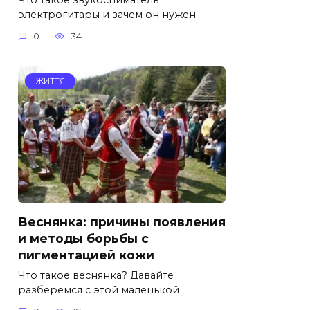
электрогитары и зачем он нужен
0
34
ЖИТТЯ
Веснянка: причины появления
и методы борьбы с
пигментацией кожи
Что такое веснянка? Давайте
разберёмся с этой маленькой