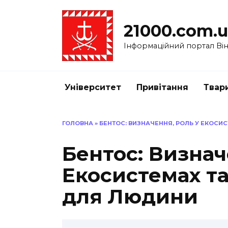
Перейти
до
21000.com.
вмісту
Інформаційний портал Вінн
Університет
Привітання
Твар
ГОЛОВНА
»
БЕНТОС: ВИЗНАЧЕННЯ, РОЛЬ У ЕКОСИ
Бентос: Визнач
Екосистемах т
для Людини