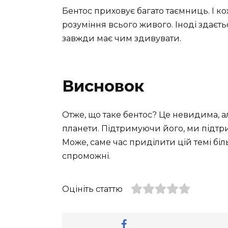
Бентос приховує багато таємниць. І к
розуміння всього живого. Іноді здаєть
завжди має чим здивувати.
Висновок
Отже, що таке бентос? Це невидима, 
планети. Підтримуючи його, ми підтри
Може, саме час приділити цій темі біл
спроможні.
Оцініть статтю