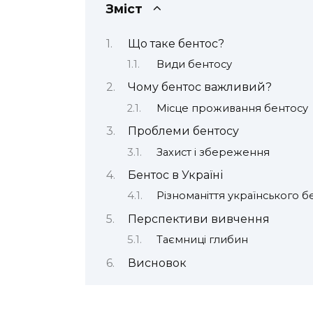
Зміст
Що таке бентос?
Види бентосу
Чому бентос важливий?
Місце проживання бентосу
Проблеми бентосу
Захист і збереження
Бентос в Україні
Різноманіття українського б
Перспективи вивчення
Таємниці глибин
Висновок