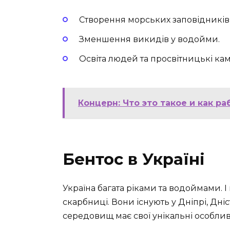
Створення морських заповідників
Зменшення викидів у водойми.
Освіта людей та просвітницькі кам
Концерн: Что это такое и как р
Бентос в Україні
Україна багата ріками та водоймами. І
скарбниці. Вони існують у Дніпрі, Дніс
середовищ має свої унікальні особливо