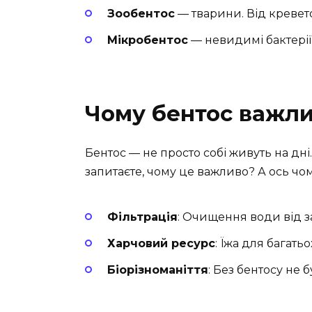
Зообентос
— тварини. Від кревето
Мікробентос
— невидимі бактерії.
Чому бентос важл
Бентос — не просто собі живуть на дні
запитаєте, чому це важливо? А ось чом
Фільтрація
: Очищення води від з
Харчовий ресурс
: Їжа для багатьо
Біорізноманіття
: Без бентосу не б