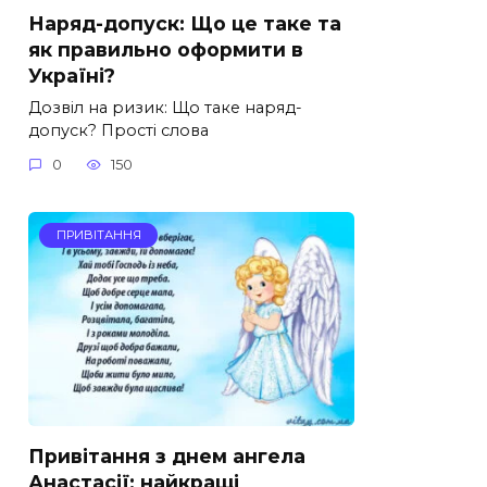
Наряд-допуск: Що це таке та
як правильно оформити в
Україні?
Дозвіл на ризик: Що таке наряд-
допуск? Прості слова
0
150
ПРИВІТАННЯ
Привітання з днем ангела
Анастасії: найкращі