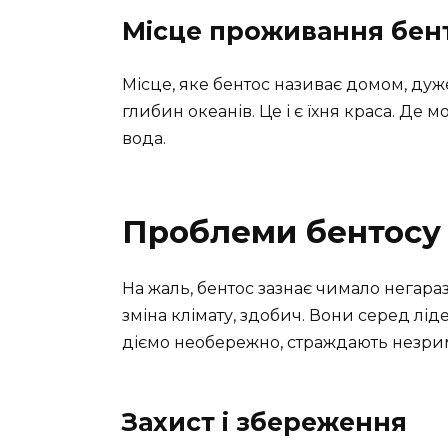
Місце проживання бен
Місце, яке бентос називає домом, дуж
глибин океанів. Це і є їхня краса. Де м
вода.
Проблеми бентосу
На жаль, бентос зазнає чимало негара
зміна клімату, здобич. Вони серед лід
діємо необережно, страждають незри
Захист і збереження