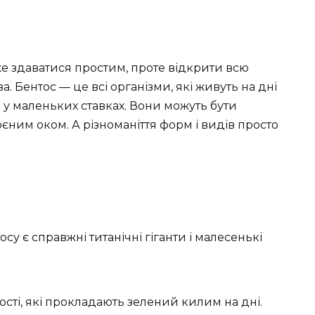
же здаватися простим, проте відкрити всю
 Бентос — це всі організми, які живуть на дні
ть у маленьких ставках. Вони можуть бути
ним оком. А різноманіття форм і видів просто
осу є справжні титанічні гіганти і малесенькі
сті, які прокладають зелений килим на дні.