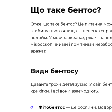
Що таке бентос?
Отже, що таке бентос? Це питання мо
глибину цього явища — нелегка справа.
водойм. У морях, океанах, ріках і наві
мікроскопічними і помітними неозброє
вражає.
Види бентосу
Давайте трохи деталізуємо. У світі бент
крихітки. І всі вони взаємодіють.
Фітобентос
— це рослини. Водоро