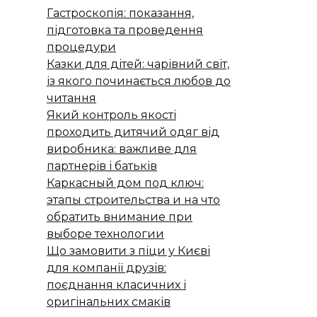
Гастроскопія: показання,
підготовка та проведення
процедури
Казки для дітей: чарівний світ,
із якого починається любов до
читання
Який контроль якості
проходить дитячий одяг від
виробника: важливе для
партнерів і батьків
Каркасный дом под ключ:
этапы строительства и на что
обратить внимание при
выборе технологии
Що замовити з піци у Києві
для компанії друзів:
поєднання класичних і
оригінальних смаків