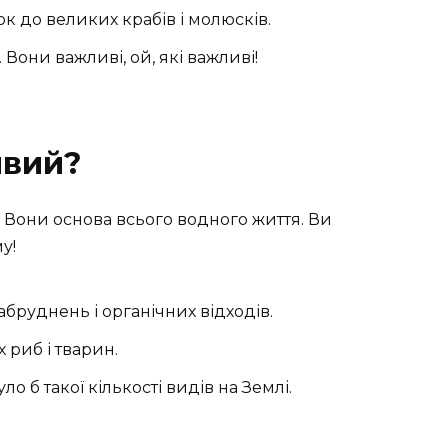
к до великих крабів і молюсків.
 Вони важливі, ой, які важливі!
ивий?
. Вони основа всього водного життя. Ви
у!
абруднень і органічних відходів.
х риб і тварин.
уло б такої кількості видів на Землі.