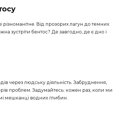
тосу
е різноманітне. Від прозорих лагун до темних
ожна зустріти бентос? Де завгодно, де є дно і
здів через людську діяльність. Забруднення,
ерів проблем. Задумайтесь: кожен раз, коли ми
мі мешканці водних глибин.