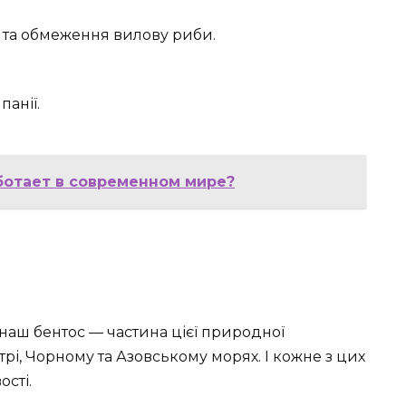
 та обмеження вилову риби.
панії.
аботает в современном мире?
 наш бентос — частина цієї природної
трі, Чорному та Азовському морях. І кожне з цих
сті.