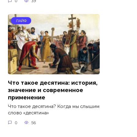
0
39
ЛАЙФ
Что такое десятина: история,
значение и современное
применение
Что такое десятина? Когда мы слышим
слово «десятина»
0
56