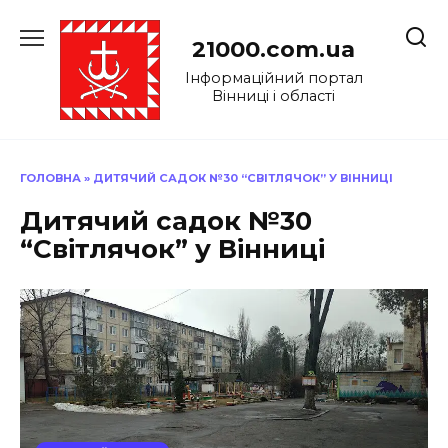
Перейти
до
21000.com.ua
вмісту
Інформаційний портал
Вінниці і області
ГОЛОВНА
»
ДИТЯЧИЙ САДОК №30 “СВІТЛЯЧОК” У ВІННИЦІ
Дитячий садок №30
“Світлячок” у Вінниці