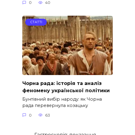
0
40
СТАТТІ
Чорна рада: історія та аналіз
феномену української політики
Бунтівний вибір народу: як Чорна
рада перевернула козацьку
0
63
Гастроскопія: показання,