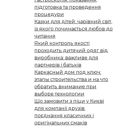
підготовка та проведення
процедури
Казки для дітей: чарівний світ,
із якого починається любов до
читання
Який контроль якості
проходить дитячий одяг від
виробника: важливе для
партнерів і батьків
Каркасный дом под ключ:
этапы строительства и на что
обратить внимание при
выборе технологии
Що замовити з піци у Києві
для компанії друзів:
поєднання класичних і
оригінальних смаків