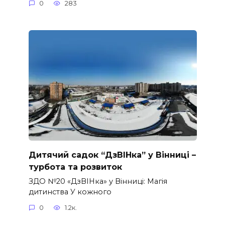
0
283
Дитячий садок “ДзВІНка” у Вінниці –
турбота та розвиток
ЗДО №20 «ДзВІНка» у Вінниці: Магія
дитинства У кожного
0
1.2к.