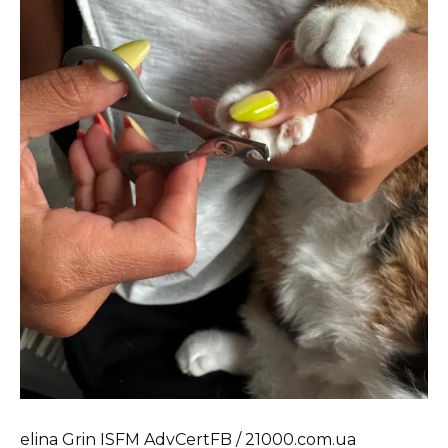
elina Grin ISFM AdvCertFB / 21000.com.ua