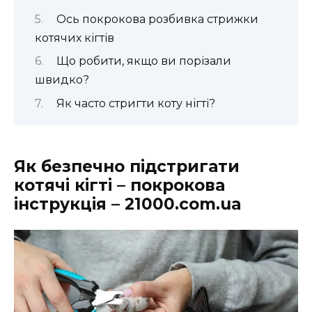
Ось покрокова розбивка стрижки
котячих кігтів
Що робити, якщо ви порізали
швидко?
Як часто стригти коту нігті?
Як безпечно підстригати
котячі кігті – покрокова
інструкція – 21000.com.ua