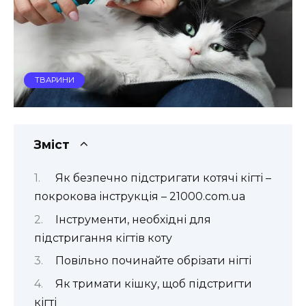
ТВАРИНИ
Зміст
Як безпечно підстригати котячі кігті –
покрокова інструкція – 21000.com.ua
Інструменти, необхідні для
підстригання кігтів коту
Повільно починайте обрізати нігті
Як тримати кішку, щоб підстригти
кігті