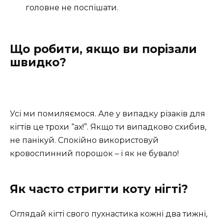
головне не поспішати.
Що робити, якщо ви порізали
швидко?
Усі ми помиляємося. Але у випадку різаків для
кігтів це трохи “ах!”. Якщо ти випадково схибив,
не панікуй. Спокійно використовуй
кровоспинний порошок – і як не бувало!
Як часто стригти коту нігті?
Оглядай кігті свого пухнастика кожні два тижні,