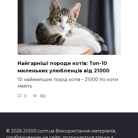
Найгарніші породи котів: Топ-10
миленьких улюбленців від 21000
10 наймиліших порід котів – 21000 Усі коти
мають
0
182
© 2026 21000.com.ua Використання матеріалів,
опублікованих на сайті, допускається тільки з