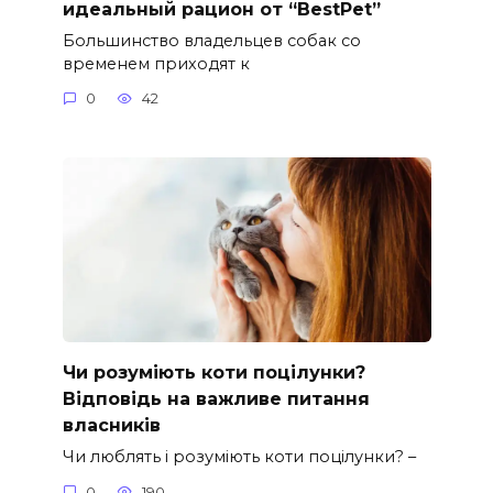
идеальный рацион от “BestPet”
Большинство владельцев собак со
временем приходят к
0
42
Чи розуміють коти поцілунки?
Відповідь на важливе питання
власників
Чи люблять і розуміють коти поцілунки? –
0
190