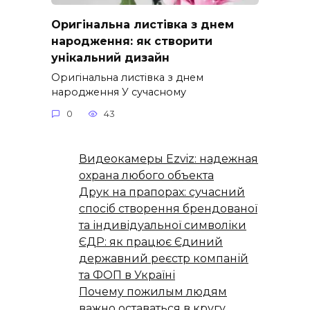
Оригінальна листівка з днем
народження: як створити
унікальний дизайн
Оригінальна листівка з днем
народження У сучасному
0
43
Видеокамеры Ezviz: надежная
охрана любого объекта
Друк на прапорах: сучасний
спосіб створення брендованої
та індивідуальної символіки
ЄДР: як працює Єдиний
державний реєстр компаній
та ФОП в Україні
Почему пожилым людям
важно оставаться в кругу