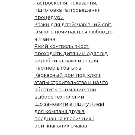
Гастроскопія: показання,
підготовка та проведення
процедури
Казки для дітей: чарівний світ,
із якого починається любов до
читання
Який контроль якості
проходить дитячий одяг від
виробника: важливе для
партнерів і батьків
Каркасный дом под ключ:
этапы строительства и на что
обратить внимание при
выборе технологии
Що замовити з піци у Києві
для компанії друзів:
поєднання класичних і
оригінальних смаків