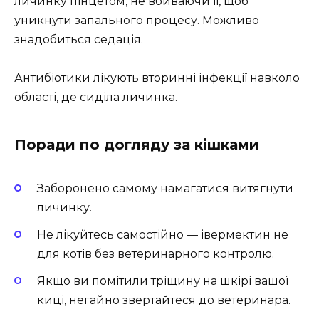
личинку пінцетом, не вбиваючи її, щоб
уникнути запального процесу. Можливо
знадобиться седація.
Антибіотики лікують вторинні інфекції навколо
області, де сиділа личинка.
Поради по догляду за кішками
Заборонено самому намагатися витягнути
личинку.
Не лікуйтесь самостійно — івермектин не
для котів без ветеринарного контролю.
Якщо ви помітили тріщину на шкірі вашої
киці, негайно звертайтеся до ветеринара.