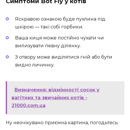
Симптоми Bot Fly у котів
Яскравою ознакою буде пухлина під
шкірою — такі собі горбики.
Ваша киця може постійно чухати чи
вилизувати певну ділянку.
З отвору може виділятися гній або бути
видно личинку.
Визначення: відмінності сосок у
вагітних та звичайних котів -
21000.com.ua
Ну неочікувано приємна картина, погодьтесь.