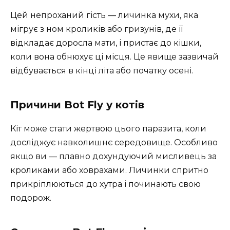
Цей непроханий гість — личинка мухи, яка
мігрує з ном кроликів або гризунів, де її
відкладає доросла мати, і пристає до кішки,
коли вона обнюхує ці місця. Це явище зазвичай
відбувається в кінці літа або початку осені.
Причини Bot Fly у котів
Кіт може стати жертвою цього паразита, коли
досліджує навколишнє середовище. Особливо
якщо ви — плавно дохундуючий мисливець за
кроликами або ховрахами. Личинки спритно
прикріплюються до хутра і починають свою
подорож.