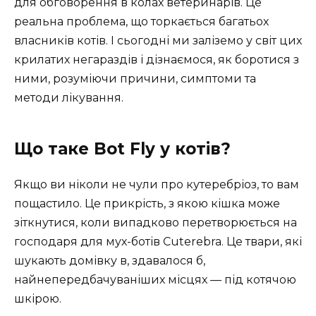
для обговорення в колах ветеринарів. Це
реальна проблема, що торкається багатьох
власників котів. І сьогодні ми заліземо у світ цих
крилатих негараздів і дізнаємося, як боротися з
ними, розуміючи причини, симптоми та
методи лікування.
Що таке Bot Fly у котів?
Якщо ви ніколи не чули про кутеребріоз, то вам
пощастило. Це прикрість, з якою кішка може
зіткнутися, коли випадково перетворюється на
господаря для мух-ботів Cuterebra. Це твари, які
шукають домівку в, здавалося б,
найнепередбачуваніших місцях — під котячою
шкірою.