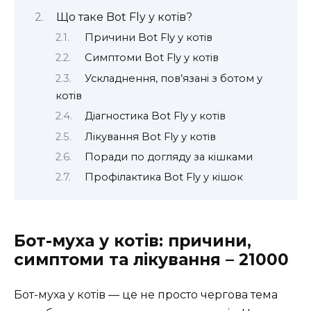
Що таке Bot Fly у котів?
Причини Bot Fly у котів
Симптоми Bot Fly у котів
Ускладнення, пов’язані з ботом у
котів
Діагностика Bot Fly у котів
Лікування Bot Fly у котів
Поради по догляду за кішками
Профілактика Bot Fly у кішок
Бот-муха у котів: причини,
симптоми та лікування – 21000
Бот-муха у котів — це не просто чергова тема