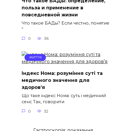
Что такое БАДы: определение,
польза и применение в
повседневной жизни
Что такое БАДы? Если честно, понятие
“
0
36
ЖИТТЯ
Індекс Нома: розуміння суті та
медичного значення для
здоров’я
Що таке індекс Нома: суть і медичний
сенс Так, говорити
0
32
Гастроскопія: показання,