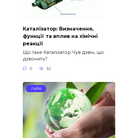
Каталізатор: Визначення,
функції та вплив на хімічні
реакції
Що таке Каталізатор Чув дзвін, що
дзвонить?
0
32
ЛАЙФ