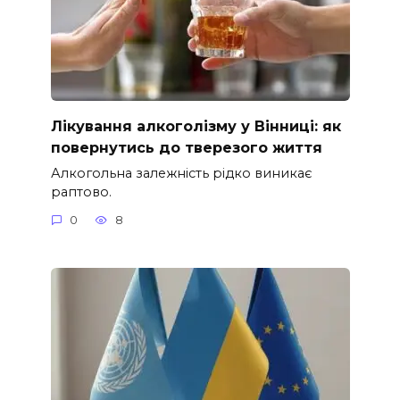
Лікування алкоголізму у Вінниці: як
повернутись до тверезого життя
Алкогольна залежність рідко виникає
раптово.
0
8