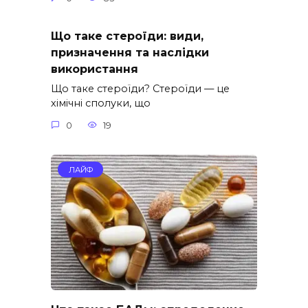
Що таке стероїди: види,
призначення та наслідки
використання
Що таке стероїди? Стероїди — це
хімічні сполуки, що
0
19
ЛАЙФ