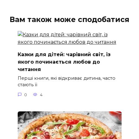
Вам також може сподобатися
Казки для дітей: чарівний світ, із
якого починається любов до
читання
Перші книги, які відкриває дитина, часто
стають її
0
4