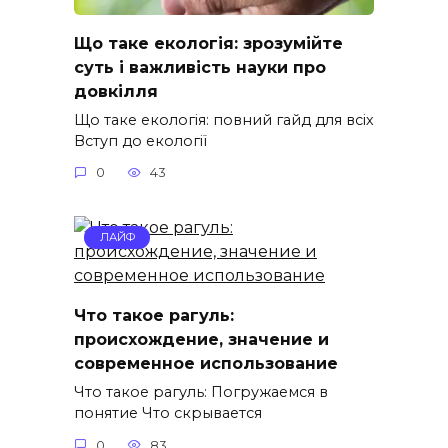
Що таке екологія: зрозумійте
суть і важливість науки про
довкілля
Що таке екологія: повний гайд для всіх
Вступ до екології
0
43
ЛАЙФ
Что такое рагуль:
происхождение, значение и
современное использование
Что такое рагуль: Погружаемся в
понятие Что скрывается
0
83