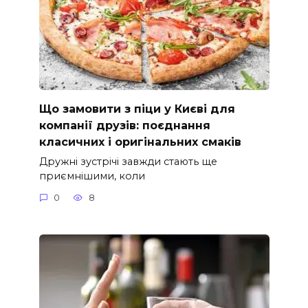
Що замовити з піци у Києві для
компанії друзів: поєднання
класичних і оригінальних смаків
Дружні зустрічі завжди стають ще
приємнішими, коли
0
8