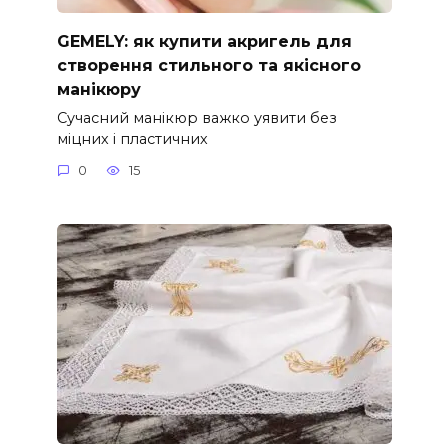
GEMELY: як купити акригель для
створення стильного та якісного
манікюру
Сучасний манікюр важко уявити без
міцних і пластичних
0
15