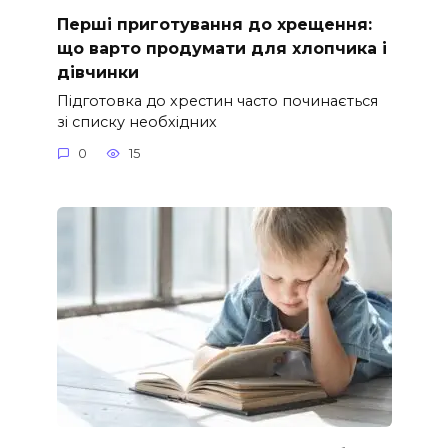
Перші приготування до хрещення:
що варто продумати для хлопчика і
дівчинки
Підготовка до хрестин часто починається
зі списку необхідних
0
15