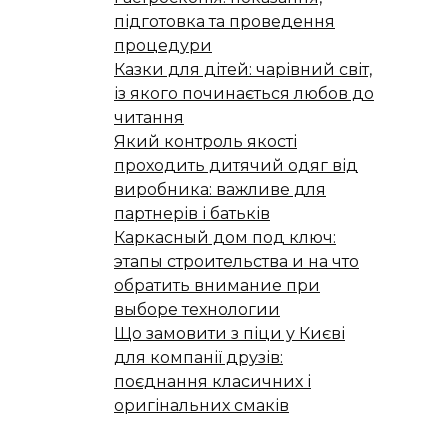
підготовка та проведення
процедури
Казки для дітей: чарівний світ,
із якого починається любов до
читання
Який контроль якості
проходить дитячий одяг від
виробника: важливе для
партнерів і батьків
Каркасный дом под ключ:
этапы строительства и на что
обратить внимание при
выборе технологии
Що замовити з піци у Києві
для компанії друзів:
поєднання класичних і
оригінальних смаків