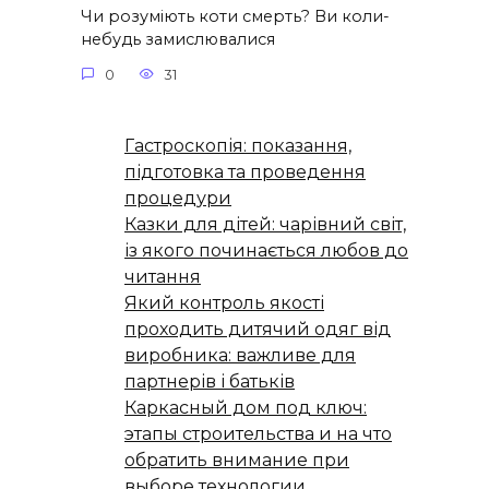
Чи розуміють коти смерть? Ви коли-
небудь замислювалися
0
31
Гастроскопія: показання,
підготовка та проведення
процедури
Казки для дітей: чарівний світ,
із якого починається любов до
читання
Який контроль якості
проходить дитячий одяг від
виробника: важливе для
партнерів і батьків
Каркасный дом под ключ:
этапы строительства и на что
обратить внимание при
выборе технологии