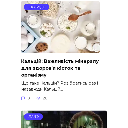
ЩО БУДЕ
Кальцій: Важливість мінералу
для здоров’я кісток та
організму
Що таке Кальцій? Розібратись раз і
назавжди Кальцій…
0
26
ЛАЙФ