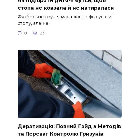
Як підібрати дитячі бутси, щоб
стопа не ковзала й не натиралася
Футбольне взуття має щільно фіксувати
стопу, але не
0
23
Дератизація: Повний Гайд з Методів
та Переваг Контролю Гризунів