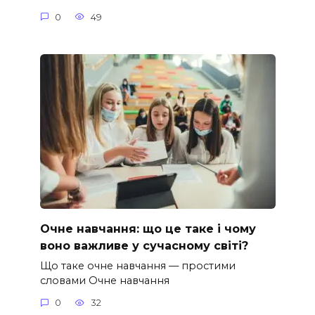
0
49
Очне навчання: що це таке і чому
воно важливе у сучасному світі?
Що таке очне навчання — простими
словами Очне навчання
0
32