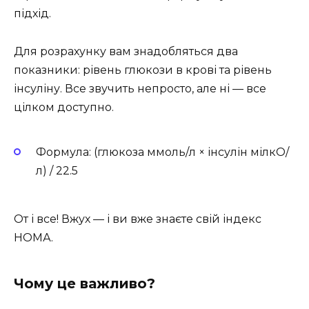
підхід.
Для розрахунку вам знадобляться два
показники: рівень глюкози в крові та рівень
інсуліну. Все звучить непросто, але ні — все
цілком доступно.
Формула: (глюкоза ммоль/л × інсулін мілкО/
л) / 22.5
От і все! Вжух — і ви вже знаєте свій індекс
НОМА.
Чому це важливо?