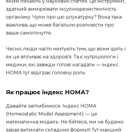
яким лякають у наукових статтях. Це інструмент,
здатний вимірювати інсулінорезистентність
організму. Чули про цю штукатурку? Вона така
важлива, що може багатьом розповісти про
ваше самопочуття.
Чесно, люди часто нехтують тим, що вони їдять і
як це впливає на здоров’я. Та є нутріціологи і
медики, які завжди готові нагадати — індекс
НОМА тут відіграє головну роль.
Як працює індекс НОМА?
Давайте заглибимося. Індекс НОМА
(Homeostatic Model Assessment) — це
математична модель. Не бійтеся, ми не будемо
зараз витинати складних формул! Тут інакший