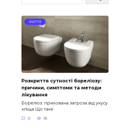
ЖИТТЯ
Розкриття сутності бореліозу:
причини, симптоми та методи
лікування
Бореліоз: прихована загроза від укусу
кліща Що таке
0
16