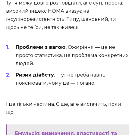
Тут я можу довго розповідати, але суть проста:
високий індекс НОМА вказує на
інсулінорезистентність. Типу, шановний, ти
щось не те їси, не так живеш.
Проблеми з вагою.
Ожиріння — це не
просто статистика, це проблема конкретних
людей.
Ризик діабету.
І тут не треба навіть
пояснювати, чому це — погано.
І це тільки частина. Є ще, але вистачить, поки
що.
Емульсія: визначення, властивості та