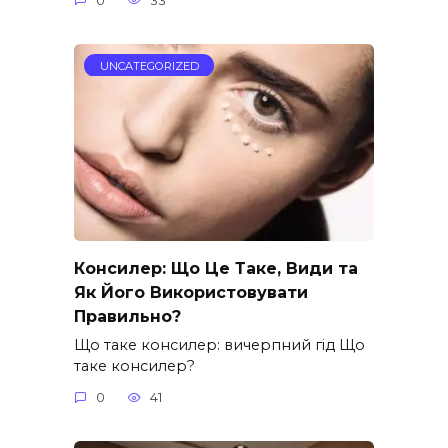
0
33
UNCATEGORIZED
Консилер: Що Це Таке, Види та
Як Його Використовувати
Правильно?
Що таке консилер: вичерпний гід Що
таке консилер?
0
41