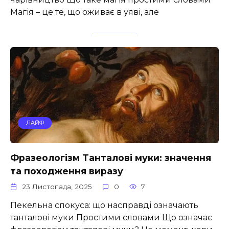
Магія – це те, що оживає в уяві, але
ЛАЙФ
Фразеологізм Танталові муки: значення
та походження виразу
23 Листопада, 2025
0
7
Пекельна спокуса: що насправді означають
танталові муки Простими словами Що означає