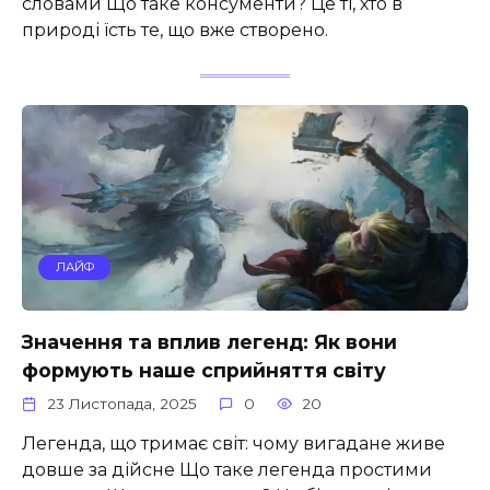
словами Що таке консументи? Це ті, хто в
природі їсть те, що вже створено.
ЛАЙФ
Значення та вплив легенд: Як вони
формують наше сприйняття світу
23 Листопада, 2025
0
20
Легенда, що тримає світ: чому вигадане живе
довше за дійсне Що таке легенда простими