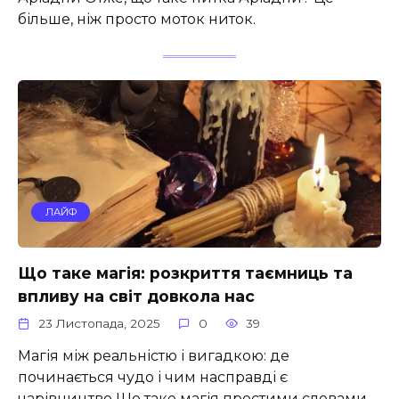
більше, ніж просто моток ниток.
ЛАЙФ
Що таке магія: розкриття таємниць та
впливу на світ довкола нас
23 Листопада, 2025
0
39
Магія між реальністю і вигадкою: де
починається чудо і чим насправді є
чарівництво Що таке магія простими словами