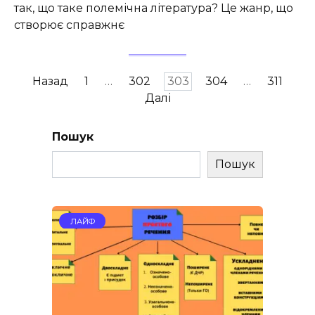
так, що таке полемічна література? Це жанр, що
створює справжнє
Пагінація
Назад
1
…
302
303
304
…
311
записів
Далі
Пошук
Пошук
ЛАЙФ