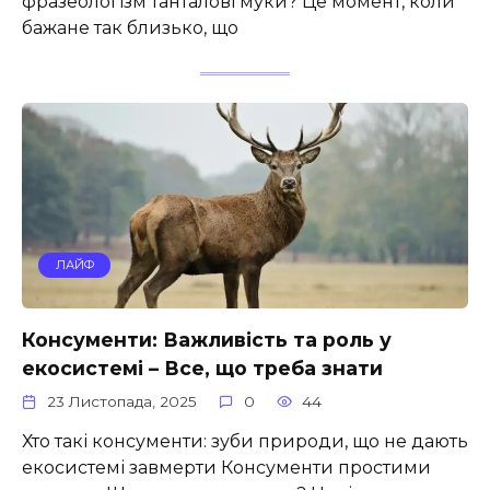
фразеологізм танталові муки? Це момент, коли
бажане так близько, що
ЛАЙФ
Консументи: Важливість та роль у
екосистемі – Все, що треба знати
23 Листопада, 2025
0
44
Хто такі консументи: зуби природи, що не дають
екосистемі завмерти Консументи простими