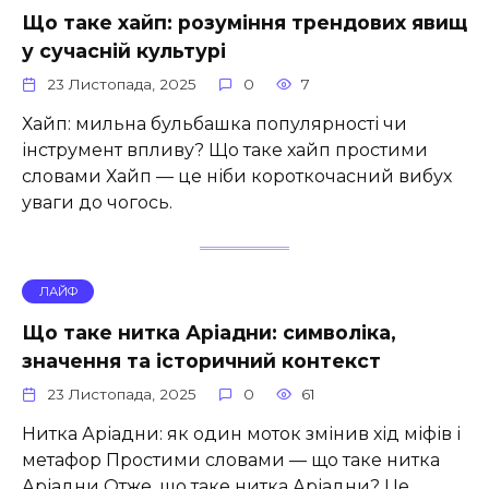
Що таке хайп: розуміння трендових явищ
у сучасній культурі
23 Листопада, 2025
0
7
Хайп: мильна бульбашка популярності чи
інструмент впливу? Що таке хайп простими
словами Хайп — це ніби короткочасний вибух
уваги до чогось.
ЛАЙФ
Що таке нитка Аріадни: символіка,
значення та історичний контекст
23 Листопада, 2025
0
61
Нитка Аріадни: як один моток змінив хід міфів і
метафор Простими словами — що таке нитка
Аріадни Отже, що таке нитка Аріадни? Це