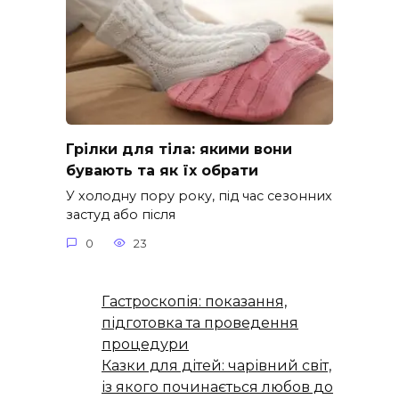
Грілки для тіла: якими вони
бувають та як їх обрати
У холодну пору року, під час сезонних
застуд або після
0
23
Гастроскопія: показання,
підготовка та проведення
процедури
Казки для дітей: чарівний світ,
із якого починається любов до