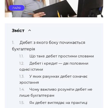
ЛАЙФ
Зміст
Дебет: з якого боку починається
бухгалтерія
Що таке дебет простими словами
Дебет і кредит — дві половини
однієї істини
У яких рахунках дебет означає
зростання
Чому важливо розуміти дебет не
лише бухгалтерам
Як дебет виглядає на практиці