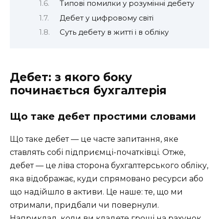
Типові помилки у розумінні дебету
Дебет у цифровому світі
Суть дебету в житті і в обліку
Дебет: з якого боку
починається бухгалтерія
Що таке дебет простими словами
Що таке дебет — це часте запитання, яке
ставлять собі підприємці-початківці. Отже,
дебет — це ліва сторона бухгалтерського обліку,
яка відображає, куди спрямовано ресурси або
що надійшло в активи. Це наше: те, що ми
отримали, придбали чи повернули.
Наприклад, коли ви кладете гроші на рахунок