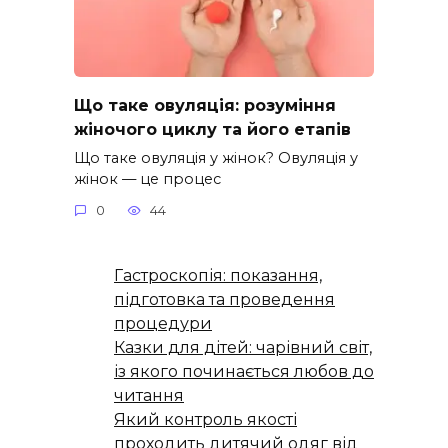
Що таке овуляція: розуміння
жіночого циклу та його етапів
Що таке овуляція у жінок? Овуляція у
жінок — це процес
0
44
Гастроскопія: показання,
підготовка та проведення
процедури
Казки для дітей: чарівний світ,
із якого починається любов до
читання
Який контроль якості
проходить дитячий одяг від