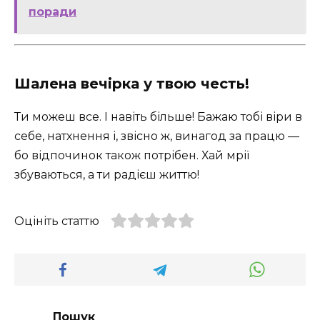
поради
Шалена вечірка у твою честь!
Ти можеш все. І навіть більше! Бажаю тобі віри в
себе, натхнення і, звісно ж, винагод за працю —
бо відпочинок також потрібен. Хай мрії
збуваються, а ти радієш життю!
Оцініть статтю
Пошук