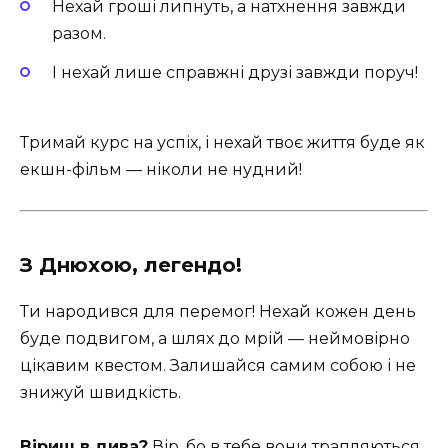
Нехай гроші липнуть, а натхнення завжди
разом.
І нехай лише справжні друзі завжди поруч!
Тримай курс на успіх, і нехай твоє життя буде як
екшн-фільм — ніколи не нудний!
З Днюхою, легендо!
Ти народився для перемог! Нехай кожен день
буде подвигом, а шлях до мрій — неймовірно
цікавим квестом. Залишайся самим собою і не
знижуй швидкість.
Віриш в дива?
Вір, бо в тебе вони трапляються