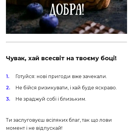
Чувак, хай всесвіт на твоєму боці!
Готуйся: нові пригоди вже зачекали.
Не бійся ризикувати, і хай буде яскраво.
Не зраджуй собі і близьким.
Ти заслуговуєш всіляких благ, так що лови
момент і не відпускай!