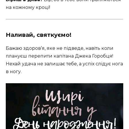
на кожному кроці!
Наливай, святкуємо!
Бажаю здоров’я, яке не підведе, навіть коли
плануєш перепити капітана Джека Горобця!
Нехай удача не залишає тебе, а успіх слідує нога
в ногу.