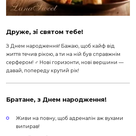
Друже, зі святом тебе!
З Днем народження! Бажаю, щоб кайф від
життя течив рікою, а ти на ній був справжнім
серфером! ‍♂️ Нові горизонти, нові вершини —
давай, попереду крутий рік!
Братане, з Днем народження!
Живи на повну, щоб адреналін аж вухами
випирав!