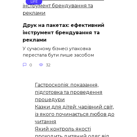
LIFE
Друк на пакетах: ефективний
інструмент брендування та
реклами
У сучасному бізнесі упаковка
перестала бути лише засобом
0
32
Гастроскопія: показання,
підготовка та проведення
процедури
Казки для дітей: чарівний світ,
із якого починається любов до
читання
Який контроль якості
проходить дитячий одяг від