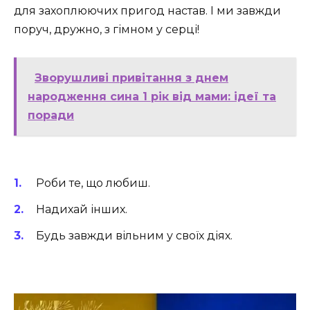
для захоплюючих пригод настав. І ми завжди
поруч, дружно, з гімном у серці!
Зворушливі привітання з днем
народження сина 1 рік від мами: ідеї та
поради
Роби те, що любиш.
Надихай інших.
Будь завжди вільним у своїх діях.