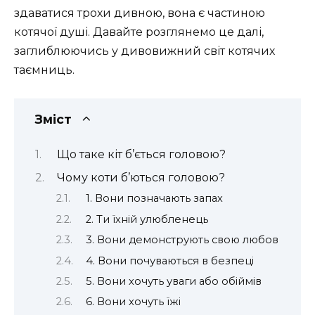
здаватися трохи дивною, вона є частиною
котячої душі. Давайте розглянемо це далі,
заглиблюючись у дивовижний світ котячих
таємниць.
Зміст
Що таке кіт б’ється головою?
Чому коти б’ються головою?
1. Вони позначають запах
2. Ти їхній улюбленець
3. Вони демонструють свою любов
4. Вони почуваються в безпеці
5. Вони хочуть уваги або обіймів
6. Вони хочуть їжі