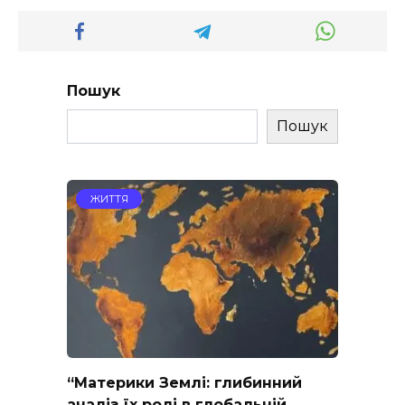
Пошук
Пошук
ЖИТТЯ
“Материки Землі: глибинний
аналіз їх ролі в глобальній