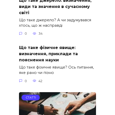
Що таке джерело: визначення,
види та значення в сучасному
світі
Що таке джерело? А чи задумувався
хтось, що ж насправді
0
34
Що таке фізичне явище:
визначення, приклади та
пояснення науки
Що таке фізичне явище? Ось питання,
яке рано чи пізно
0
42
СТАТТІ