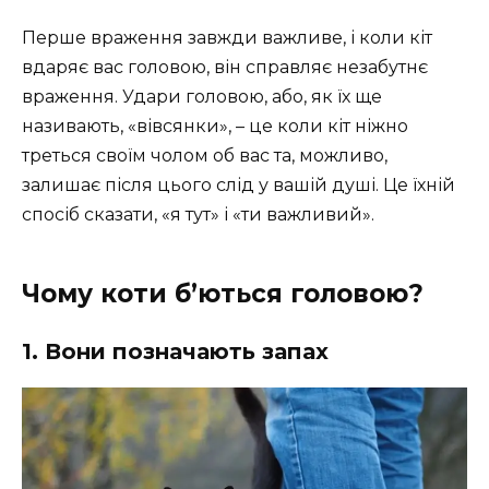
Перше враження завжди важливе, і коли кіт
вдаряє вас головою, він справляє незабутнє
враження. Удари головою, або, як їх ще
називають, «вівсянки», – це коли кіт ніжно
треться своїм чолом об вас та, можливо,
залишає після цього слід у вашій душі. Це їхній
спосіб сказати, «я тут» і «ти важливий».
Чому коти б’ються головою?
1. Вони позначають запах