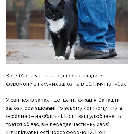
Коти б’ються головою, щоб відкладати
феромони з пахучих залоз на їх обличчі та губах.
У світі котів запах – це ідентифікація. Запашні
залози розташовані по всьому котячому тілу, а
особливо – на обличчі. Коли ваш улюбленець
трется об вас, він передає частинку своєї
індивідуальності через феромони. Цей