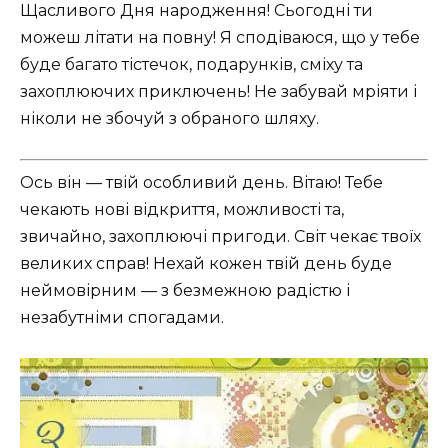
Щасливого Дня народження! Сьогодні ти
можеш літати на повну! Я сподіваюся, що у тебе
буде багато тістечок, подарунків, сміху та
захоплюючих приключень! Не забувай мріяти і
ніколи не збочуй з обраного шляху.
Ось він — твій особливий день. Вітаю! Тебе
чекають нові відкриття, можливості та,
звичайно, захоплюючі пригоди. Світ чекає твоїх
великих справ! Нехай кожен твій день буде
неймовірним — з безмежною радістю і
незабутніми спогадами.