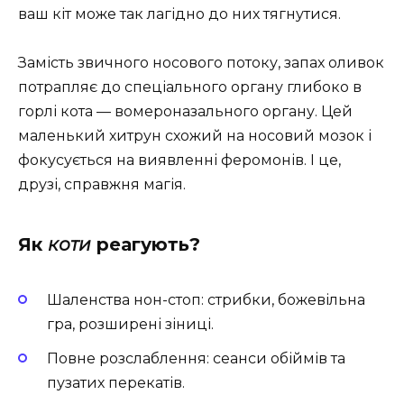
ваш кіт може так лагідно до них тягнутися.
Замість звичного носового потоку, запах оливок
потрапляє до спеціального органу глибоко в
горлі кота — вомероназального органу. Цей
маленький хитрун схожий на носовий мозок і
фокусується на виявленні феромонів. І це,
друзі, справжня магія.
Як
коти
реагують?
Шаленства нон-стоп: стрибки, божевільна
гра, розширені зіниці.
Повне розслаблення: сеанси обіймів та
пузатих перекатів.