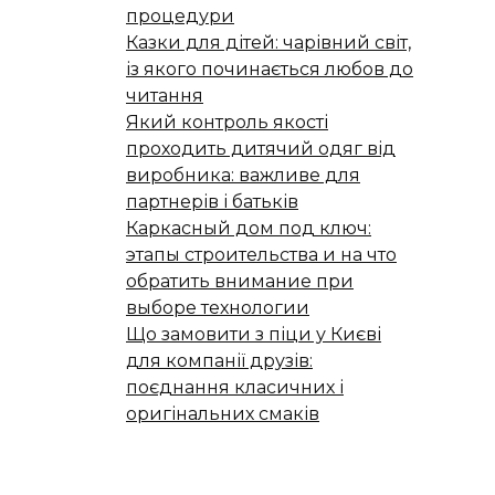
процедури
Казки для дітей: чарівний світ,
із якого починається любов до
читання
Який контроль якості
проходить дитячий одяг від
виробника: важливе для
партнерів і батьків
Каркасный дом под ключ:
этапы строительства и на что
обратить внимание при
выборе технологии
Що замовити з піци у Києві
для компанії друзів:
поєднання класичних і
оригінальних смаків