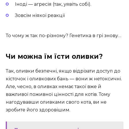
Іноді — агресія (так, уявіть собі).
Зовсім ніякої реакції
То чому ж так по-різному? Генетика в грі знову…
Чи
можна
їм їсти оливки?
Так, оливки безпечні, якщо відрізати доступ до
кісточок і оливкових бань — вони ж нетоксичні.
Але, чесно, в оливках немає такої вже й
важливої поживної цінності для котів. Тому
нагодувавши оливками свого кота, ви не
зробите його здоровішим.