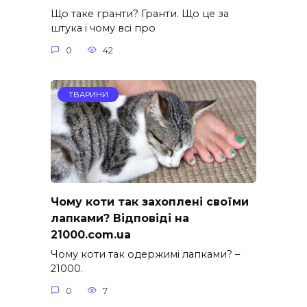
Що таке гранти? Гранти. Що це за
штука і чому всі про
0
42
ТВАРИНИ
Чому коти так захоплені своїми
лапками? Відповіді на
21000.com.ua
Чому коти так одержимі лапками? –
21000.
0
7