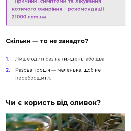
Причини, симптоми та лікування
котячого ожиріння – рекомендації
21000.com.ua
Скільки — то не занадто?
Лише один раз на тиждень; або два.
Разова порція — маленька, щоб не
переборщити.
Чи є
користь
від оливок?