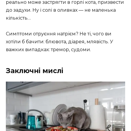
реально може застрягти в горлі кота, призвести
до задухи. Ну і солі в оливках — не маленька
кількість…
Симптоми отруєння натрієм? Не ті, чого ви
хотіли б бачити: блювота, діарея, млявість. У
важких випадках: тремор, судоми.
Заключні мислі