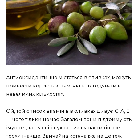
Антиоксиданти, що містяться в оливках, можуть
принести користь котам, якщо їх годувати в
невеликих кількостях.
Ой, той список вітамінів в оливках дивує: C, A, E
— чого тільки немає. Загалом вони підтримують
імунітет, та… у світі пухнастих вушастиків все
трохи інакше. Звичайна котяча їжа на це теж