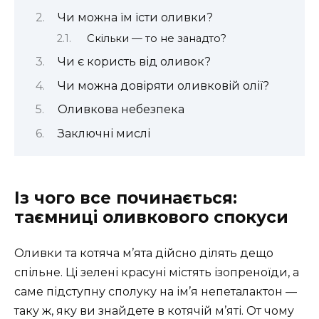
Чи можна їм їсти оливки?
Скільки — то не занадто?
Чи є користь від оливок?
Чи можна довіряти оливковій олії?
Оливкова небезпека
Заключні мислі
Із чого все починається:
таємниці оливкового спокуси
Оливки та котяча м’ята дійсно ділять дещо
спільне. Ці зелені красуні містять ізопреноїди, а
саме підступну сполуку на ім’я непеталактон —
таку ж, яку ви знайдете в котячій м’яті. От чому