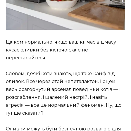
Цілком нормально, якщо ваш кіт час від часу
кусає оливки без кісточок, але не
перестарайтеся.
Словом, деякі коти знають, що таке кайф від
оливок. Все через отой непеталактон. І оцей
весь розгорнутий арсенал поведінки котів — і
розслаблення, і шалений настрій, і навіть
агресія — все це нормальний феномен. Ну, що
тут ще сказати?
Оливки можуть бути безпечною розвагою для