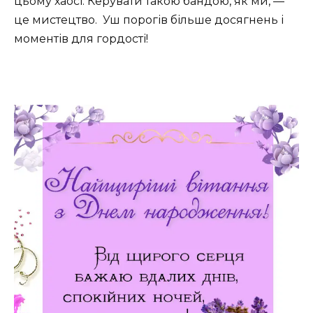
цьому хаосі. Керувати такою бандою, як ми, —
це мистецтво. ️ Уш порогів більше досягнень і
моментів для гордості!