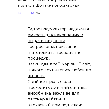
Моносахариди: енергія в одній
молекулі Що таке моносахариди
0
24
Гидроаккумулятор: надежная
емкость для накопления и
выдачи жидкости
Гастроскопія: показання,
підготовка та проведення
процедури
Казки для дітей: чарівний світ,
із якого починається любов до
читання
Який контроль якості
проходить дитячий одяг від
виробника: важливе для
партнерів і батьків
Каркасный дом под ключ: