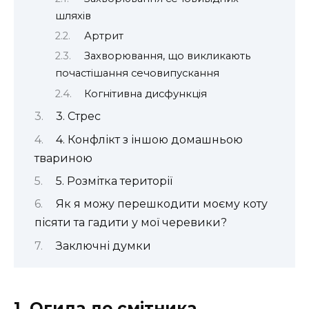
шляхів
Артрит
Захворювання, що викликають
почастішання сечовипускання
Когнітивна дисфункція
3. Стрес
4. Конфлікт з іншою домашньою
твариною
5. Розмітка території
Як я можу перешкодити моєму коту
пісяти та гадити у мої черевики?
Заключні думки
1. Огида до смітника