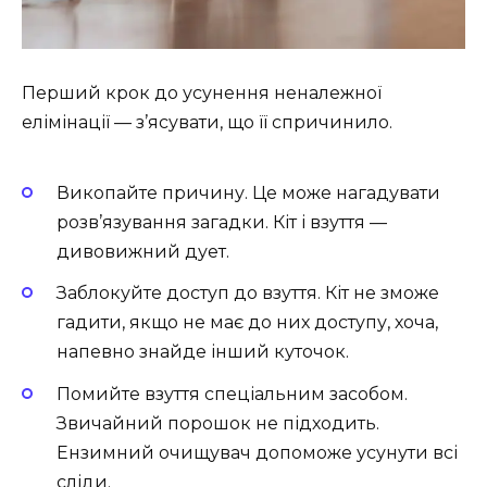
Перший крок до усунення неналежної
елімінації — з’ясувати, що її спричинило.
Викопайте причину. Це може нагадувати
розв’язування загадки. Кіт і взуття —
дивовижний дует.
Заблокуйте доступ до взуття. Кіт не зможе
гадити, якщо не має до них доступу, хоча,
напевно знайде інший куточок.
Помийте взуття спеціальним засобом.
Звичайний порошок не підходить.
Ензимний очищувач допоможе усунути всі
сліди.