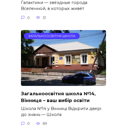
Галактики — звёздные города
Вселенной, в которых живёт
0
31
ЗАГАЛЬНООСВІТНЯ ШКОЛА
Загальноосвітня школа №14,
Вінниця – ваш вибір освіти
Школа №14 у Вінниці Відкрити двері
до знань — Школа
0
69