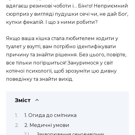
вдягаєш резинові чоботи і… Бінго! Неприємний
сюрприз у вигляді пудушки сечі чи, не дай Бог,
купки фекалій. І що з ними робити?
Якщо ваша кішка стала любителем ходити у
туалет у взутті, вам потрібно ідентифікувати
причину та знайти рішення. Без цього, повірте,
все тільки погіршиться! Зануримося у світ
котячої психології, щоб зрозуміти цю дивну
поведінку та знайти вихід.
Зміст
1. Огида до смітника
2. Медичні умови
Захворювання сечовивідних