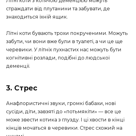
Літні коти з котячою деменцією можуть
страждати від плутанини та забувати, де
знаходиться їхній ящик.
Літні коти бувають трохи покрученими. Можуть
забути, чи вони вже були в туалеті, а чи це ще
черевики. У літніх пухнастих нас можуть бути
когнітивні розлади, подібні до людської
деменції.
3. Стрес
Анафлористичні звуки, громкі бабахи, нові
сусіди, діти, завзяті до «потьмякіти» — все це
може звести котика з глузду. І ці хвости в кінці
кінців мочаться в черевики. Стрес схожий на