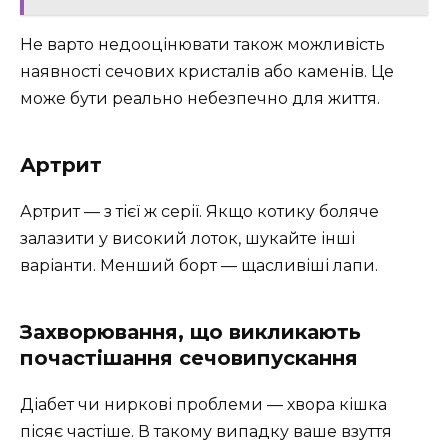
Не варто недооцінювати також можливість
наявності сечових кристалів або каменів. Це
може бути реально небезпечно для життя.
Артрит
Артрит — з тієї ж серії. Якщо котику боляче
залазити у високий лоток, шукайте інші
варіанти. Менший борт — щасливіші лапи.
Захворювання, що викликають
почастішання сечовипускання
Діабет чи ниркові проблеми — хвора кішка
пісяє частіше. В такому випадку ваше взуття