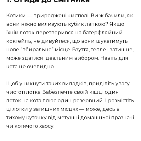
Котики — природжені чистюлі. Ви ж бачили, як
вони ніжно вилизують кубик лапкою? Якщо
їхній лоток перетворився на батерфляйний
коктейль, не дивуйтеся, що вони шукатимуть
нове “вбиральне” місце. Взуття, тепле і затишне,
може здатися ідеальним вибором. Навіть для
кота це очевидно.
Щоб уникнути таких випадків, приділіть увагу
чистоті лотка. Забезпечте своїй кішці один
лоток на кота плюс один резервний. І розмістіть
ці лотки у затишних місцях — може, десь в
тихому куточку від метушні домашньої празначі
чи котячого хаосу.