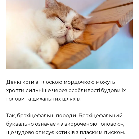
Деякі коти з плоскою мордочкою можуть
хропти сильніше через особливості будови їх
голови та дихальних шляхів.
Так, брахіцефальні породи. Брахіцефальний
буквально означає «із вкороченою головою»,
що чудово описує котиків з пласким писком.