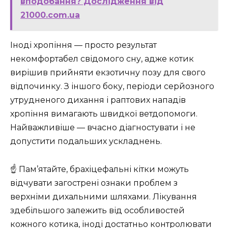
вподобання? Дослідження від
21000.com.ua
Іноді хропіння — просто результат
некомфортабел свідомого сну, адже котик
вирішив прийняти екзотичну позу для свого
відпочинку. З іншого боку, періоди серйозного
утрудненого дихання і раптових нападів
хропіння вимагають швидкої ветдопомоги.
Найважливіше — вчасно діагностувати і не
допустити подальших ускладнень.
☝️ Пам’ятайте, брахіцефальні кітки можуть
відчувати загострені ознаки проблем з
верхніми дихальними шляхами. Лікування
здебільшого залежить від особливостей
кожного котика, іноді достатньо контролювати