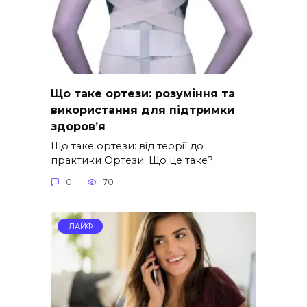
Що таке ортези: розуміння та
використання для підтримки
здоров’я
Що таке ортези: від теорії до
практики Ортези. Що це таке?
0
70
ЛАЙФ