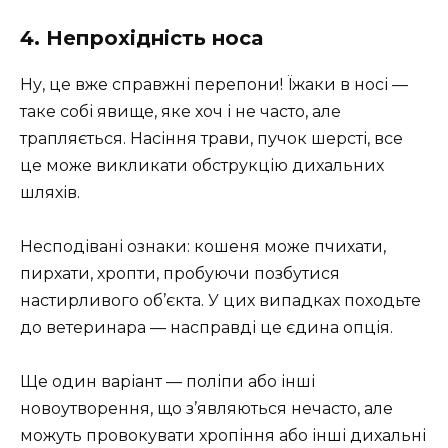
4. Непрохідність носа
Ну, це вже справжні перепони! Їжаки в носі —
таке собі явище, яке хоч і не часто, але
трапляється. Насіння трави, пучок шерсті, все
це може викликати обструкцію дихальних
шляхів.
Несподівані ознаки: кошеня може пчихати,
пирхати, хропти, пробуючи позбутися
настирливого об’єкта. У цих випадках походьте
до ветеринара — насправді це єдина опція.
Ще один варіант — поліпи або інші
новоутворення, що з’являються нечасто, але
можуть провокувати хропіння або інші дихальні