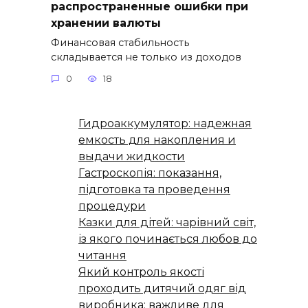
распространенные ошибки при
хранении валюты
Финансовая стабильность
складывается не только из доходов
0
18
Гидроаккумулятор: надежная
емкость для накопления и
выдачи жидкости
Гастроскопія: показання,
підготовка та проведення
процедури
Казки для дітей: чарівний світ,
із якого починається любов до
читання
Який контроль якості
проходить дитячий одяг від
виробника: важливе для