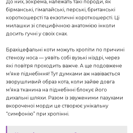
До них, зокрема, належать такі породи, як
бірманські, гімалайські, перські, британські
короткошерсті та екзотичні короткошерсті. Ці
милашки зі специфічною анатомією інколи
досить гучні у своїх снах.
Брахіцефальні коти можуть хропіти по причині
стенозу носа — уявіть собі вузькі ніздрі, через
які повітря проходить важче. А ще подовжене
м’яке піднебіння! Тут думками аж навівається
зворушливий образ кота, коли зайве довга
м’яка тканина на піднебінні блокує його
дихальні шляхи. Разом із звуженими пазухами
вкороченої морди це створює унікальну
“симфонію” при хропінні.