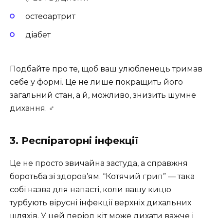
остеоартрит
діабет
Подбайте про те, щоб ваш улюбленець тримав
себе у формі. Це не лише покращить його
загальний стан, а й, можливо, знизить шумне
дихання. ‍♂️
3. Респіраторні інфекції
Це не просто звичайна застуда, а справжня
боротьба зі здоров’ям. “Котячий грип” — така
собі назва для напасті, коли вашу кицю
турбують вірусні інфекції верхніх дихальних
шляхів. У цей період кіт може дихати важче і