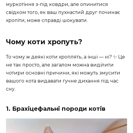
муркотіння з-під ковдри, але опинитися
свідком того, як ваш пухнастий друг починає
хропіти, може справді шокувати.
Чому коти хропуть?
То чому ж деякі коти хроплять, а інші — ні? ✨ Це
не так просто, але загалом можна виділити
чотири основні причини, які можуть змусити
вашого кота видавати гучне дихання під час
сну.
1. Брахіцефальні породи котів