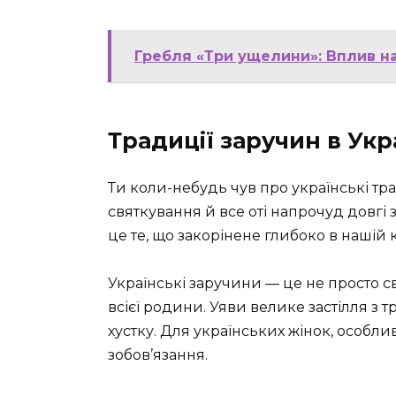
Гребля «Три ущелини»: Вплив на
Традиції заручин в Укр
Ти коли-небудь чув про українські тр
святкування й все оті напрочуд довгі з
це те, що закорінене глибоко в нашій к
Українські заручини — це не просто с
всієї родини. Уяви велике застілля з
хустку. Для українських жінок, особли
зобов’язання.