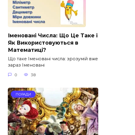
Іменовані Числа: Що Це Таке і
Як Використовуються в
Математиці?
Що таке Іменовані числа: зрозумій вже
зараз Іменовані
0
38
ПОРАДИ