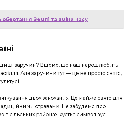
 обертання Землі та зміни часу
аїні
адиції заручин? Відомо, що наш народ любить
астілля. Але заручини тут — це не просто свято,
ультурі.
вяткування двох закоханих. Це майже свято для
 традиційними стравами. Не забудемо про
во в сільських районах, хустка символізує