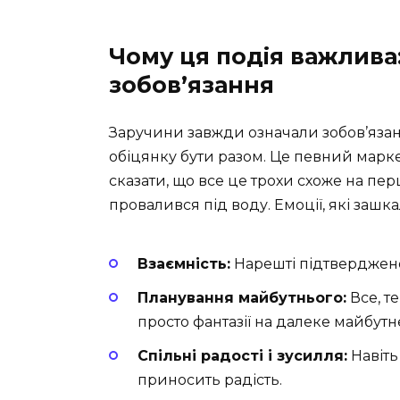
Чому ця подія важлива:
зобов’язання
Заручини завжди означали зобов’язанн
обіцянку бути разом. Це певний марке
сказати, що все це трохи схоже на пер
провалився під воду. Емоції, які зашк
Взаємність:
Нарешті підтверджено,
Планування майбутнього:
Все, т
просто фантазії на далеке майбутн
Спільні радості і зусилля:
Навіть
приносить радість.