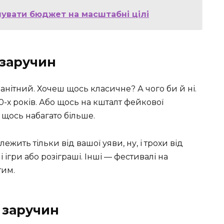
анувати бюджет на масштабні цілі
 заручин
анітний. Хочеш щось класичне? А чого би й ні.
0-х років. Або щось на кшталт фейкової
 щось набагато більше.
лежить тільки від вашої уяви, ну, і трохи від
 ігри або розіграші. Інші — фестивалі на
тим.
 заручин