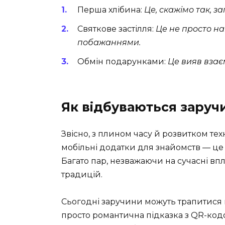
Перша хлібина:
Це, скажімо так, з
Святкове застілля:
Це не просто наг
побажаннями.
Обмін подарунками:
Це вияв взає
Як відбуваються заручи
Звісно, з плином часу й розвитком тех
мобільні додатки для знайомств — це в
Багато пар, незважаючи на сучасні вп
традицій.
Сьогодні заручини можуть трапитися 
просто романтична підказка з QR-кодо