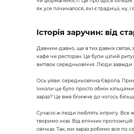
чи формальності. Це про щось більше.
як усе починалося, які є традиції, ну, 
Історія заручин: від ст
Давним-давно, ще в тих давніх світах,
кафе чи ресторан. Це були цілий ритуа
витівок середньовіччя. Люди завжди
Ось уяви: середньовічна Європа. Прин
Інколи це було просто обмін кільцями, 
зараз? Це вже ближче до чогось більш
Сучасні ж люди люблять інтригу. Все ж
творимо нові. Від епічних пропозицій
свічках. Так, ми зараз робимо все по-с