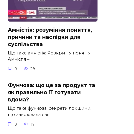
Амністія: розуміння поняття,
причини та наслідки для
суспільства
Що таке амністія: Розкриття поняття
Амністія –
0
29
Фунчоза: що це за продукт та
як правильно її готувати
вдома?
Що таке фунчоза: секрети локшини,
що завоювала світ
0
14