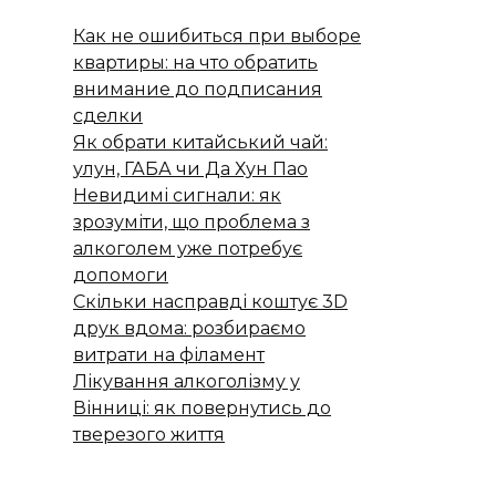
Как не ошибиться при выборе
квартиры: на что обратить
внимание до подписания
сделки
Як обрати китайський чай:
улун, ГАБА чи Да Хун Пао
Невидимі сигнали: як
зрозуміти, що проблема з
алкоголем уже потребує
допомоги
Скільки насправді коштує 3D
друк вдома: розбираємо
витрати на філамент
Лікування алкоголізму у
Вінниці: як повернутись до
тверезого життя