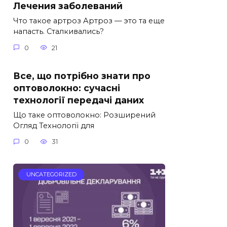
Лечения заболеваний
Что такое артроз Артроз — это та еще
напасть. Сталкивались?
0
21
Все, що потрібно знати про
оптоволокно: сучасні
технології передачі даних
Що таке оптоволокно: Розширений
Огляд Технології для
0
31
UNCATEGORIZED