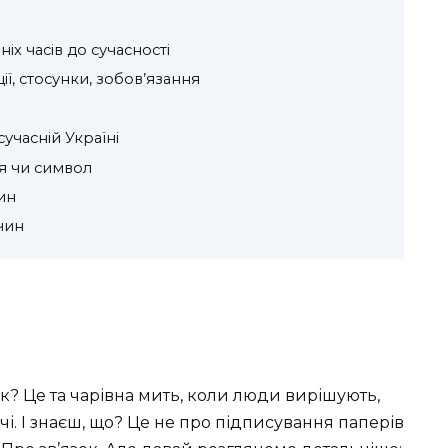
ніх часів до сучасності
ї, стосунки, зобов’язання
учасній Україні
ія чи символ
чин
чин
ак? Це та чарівна мить, коли люди вирішують,
і. І знаєш, що? Це не про підписування паперів