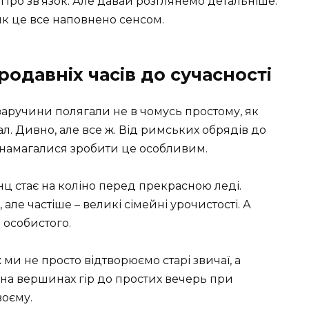
 Про зв’язок. Але давай розглянемо детальніше:
і як це все наповнено сенсом.
ародавніх часів до сучасності
 заручини полягали не в чомусь простому, як
л. Дивно, але все ж. Від римських обрядів до
 намагалися зробити це особливим.
ц стає на коліно перед прекрасною леді.
але частіше – великі сімейні урочистості. А
 особистого.
 ми не просто відтворюємо старі звичаї, а
 на вершинах гір до простих вечерь при
воєму.