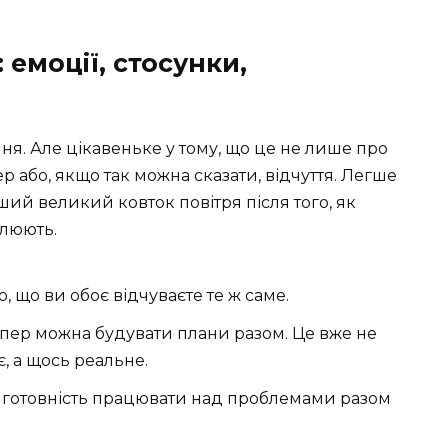
 емоції, стосунки,
я. Але цікавеньке у тому, що це не лише про
р або, якщо так можна сказати, відчуття. Легше
ший великий ковток повітря після того, як
алюють.
 що ви обоє відчуваєте те ж саме.
епер можна будувати плани разом. Це вже не
є, а щось реальне.
 готовність працювати над проблемами разом