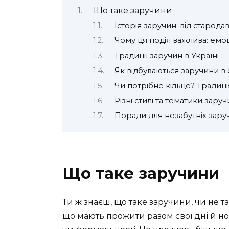
Що таке заручини
Історія заручин: від стародав
Чому ця подія важлива: емоці
Традиції заручин в Україні
Як відбуваються заручини в с
Чи потрібне кільце? Традиц
Різні стилі та тематики зару
Поради для незабутніх зару
Що таке заручини
Ти ж знаєш, що таке заручини, чи не т
що мають прожити разом свої дні й ноч