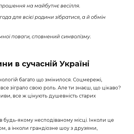
апрошення на майбутнє весілля.
ода для всієї родини зібратися, а й обмін
мної поваги, сповнений символізму.
ни в сучасній Україні
нологій багато що змінилося. Соцмережі,
се зіграло свою роль. Але ти знаєш, що цікаво?
ливи, все ж цінують душевність старих
в будь-якому несподіваному місці. Інколи це
м, а інколи грандіозне шоу з друзями,