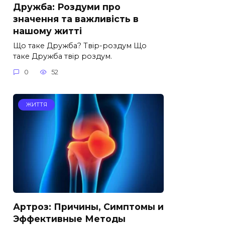
Дружба: Роздуми про
значення та важливість в
нашому житті
Що таке Дружба? Твір-роздум Що
таке Дружба твір роздум.
0
52
ЖИТТЯ
Артроз: Причины, Симптомы и
Эффективные Методы