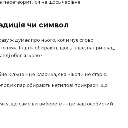
е перетворитися на щось чарівне.
радиція чи символ
разу ж думає про нього, коли чує слово
ого ніяк. Інші ж обирають щось інше, наприклад,
авді обов’язково?
е кільце – це класика, яка ніколи не старіє.
олодих пар обирають нетипові прикраси, що
мку, що саме ви виберете — це ваш особистий