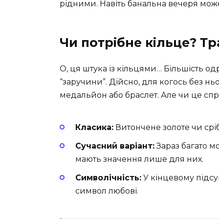
рідними. Навіть банальна вечеря мож
Чи потрібне кільце? Т
О, ця штука із кільцями… Більшість од
“заручини”. Дійсно, для когось без нь
медальйон або браслет. Але чи це спр
Класика:
Витончене золоте чи срібн
Сучасний варіант:
Зараз багато м
мають значення лише для них.
Символічність:
У кінцевому підсу
символ любові.