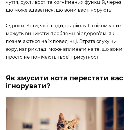
чуття, рухливості та когнітивних функцій, через
що може здаватися, що вони вас ігнорують.
О, роки. Коти, як і люди, старіють. І з віком у них
можуть виникати проблеми зі здоров’ям, які
позначаються на їх поведінці. Втрата слуху чи
зору, наприклад, може впливати на те, що вони
просто не помічають твоєї присутності.
Як змусити кота перестати вас
ігнорувати?