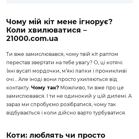
Чому мій кіт мене ігнорує?
Коли хвилюватися –
21000.com.ua
Ти вже замислювався, чому твій кіт раптом
перестав звертати на тебе увагу? О, ці котячі.
Їхні вусаті мордочки, м’які лапки і проникливі
очі… Але іноді вони просто ухиляються від
контакту.
Чому так?
Можливо, ти вже про це
замислювався. І ти не одинокий у цій дилемі. А
зараз ми спробуємо розібратися, чому так
відбувається і коли дійсно варто турбуватися.
Коти: люблять чи просто