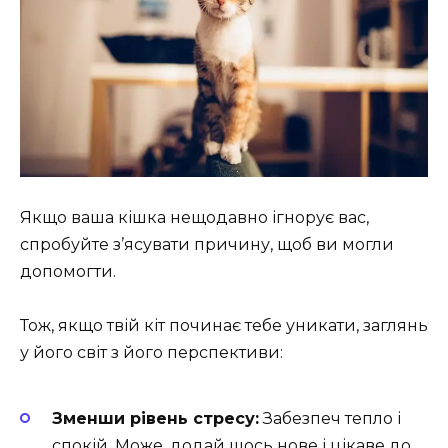
Якщо ваша кішка нещодавно ігнорує вас,
спробуйте з’ясувати причину, щоб ви могли
допомогти.
Тож, якщо твій кіт починає тебе уникати, заглянь
у його світ з його перспективи:
Зменши рівень стресу:
Забезпеч тепло і
спокій. Може, додай щось нове і цікаве до