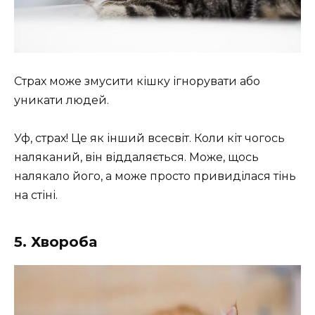
Страх може змусити кішку ігнорувати або
уникати людей.
Уф, страх! Це як інший всесвіт. Коли кіт чогось
наляканий, він віддаляється. Може, щось
налякало його, а може просто привиділася тінь
на стіні.
5. Хвороба