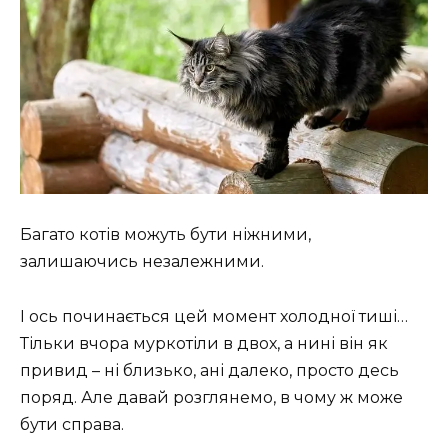
Багато котів можуть бути ніжними,
залишаючись незалежними.
І ось починається цей момент холодної тиші…
Тільки вчора муркотіли в двох, а нині він як
привид – ні близько, ані далеко, просто десь
поряд. Але давай розглянемо, в чому ж може
бути справа.