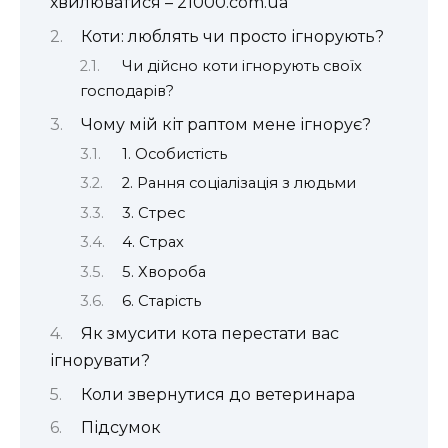
хвилюватися – 21000.com.ua
Коти: люблять чи просто ігнорують?
Чи дійсно коти ігнорують своїх
господарів?
Чому мій кіт раптом мене ігнорує?
1. Особистість
2. Рання соціалізація з людьми
3. Стрес
4. Страх
5. Хвороба
6. Старість
Як змусити кота перестати вас
ігнорувати?
Коли звернутися до ветеринара
Підсумок