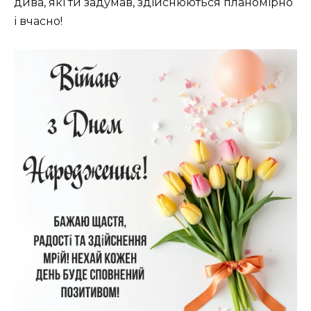
дива, які ти задумав, здійснюються планомірно
і вчасно!