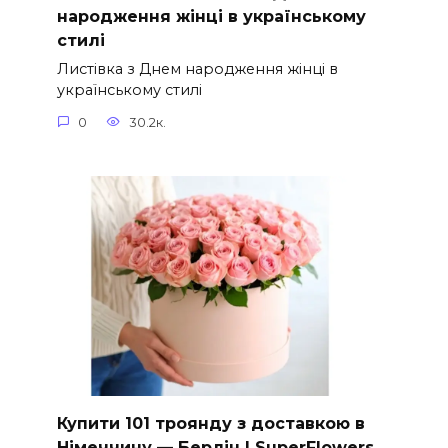
народження жінці в українському
стилі
Листівка з Днем народження жінці в
українському стилі
0
30.2к.
Купити 101 троянду з доставкою в
Німеччину — Берлін | SuperFlowers