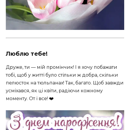
Люблю тебе!
Друже, ти — мій промінчик! І я хочу побажати
тобі, щоб у житті було стільки ж добра, скільки
пелюсток на тюльпанах! Так, багато. Щоб завжди
усміхався, як ці квіти, радіючи кожному
моменту. От і все! ❤️