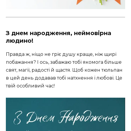
З днем народження, неймовірна
людино!
Правда ж, ніщо не гріє душу краще, ніж щирі
побажання? І ось, забажаю тобі якомога більше
свят, магії, радості й щастя. Щоб кожен тюльпан
в цей день додавав тобі натхнення і любові. Це
твій особливий час!