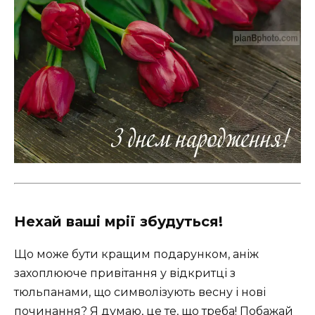
Нехай ваші мрії збудуться!
Що може бути кращим подарунком, аніж
захоплююче привітання у відкритці з
тюльпанами, що символізують весну і нові
починання? Я думаю, це те, що треба! Побажай