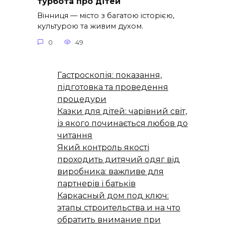
турбота про дітей
Вінниця — місто з багатою історією,
культурою та живим духом.
0
49
Гастроскопія: показання,
підготовка та проведення
процедури
Казки для дітей: чарівний світ,
із якого починається любов до
читання
Який контроль якості
проходить дитячий одяг від
виробника: важливе для
партнерів і батьків
Каркасный дом под ключ:
этапы строительства и на что
обратить внимание при