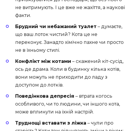
не витримують. І це вже не жахіття, а наукові
факти.
Брудний чи небажаний туалет
– думаєте,
що ваш лоток чистий? Кота це не
переконує. Занадто хімічно пахне чи просто
не в їхньому стилі.
Конфлікт між котами
– скажений кіт-сусід,
ось де драма. Коли в будинку кілька котів,
вони можуть не приходити до ладу з
доступом до лотків.
Поведінкова депресія
– втрата когось
особливого, чи то людини, чи іншого кота,
може вплинути на їхній настрій.
Труднощі вставати з ліжка
– чули про
старість? Коти теж відчувають зміни з віком: