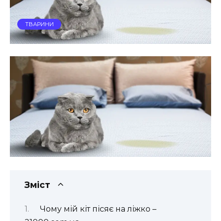
ТВАРИНИ
Зміст
Чому мій кіт пісяє на ліжко –