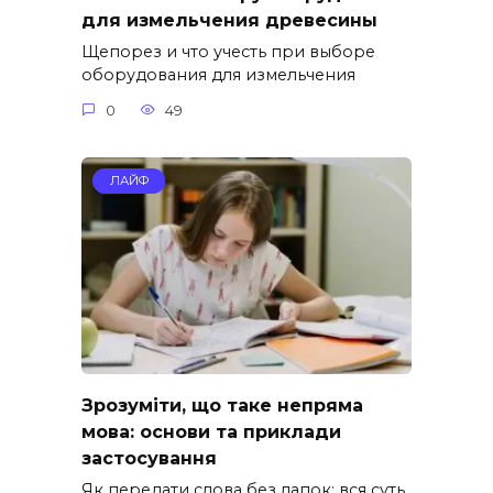
для измельчения древесины
Щепорез и что учесть при выборе
оборудования для измельчения
0
49
ЛАЙФ
Зрозуміти, що таке непряма
мова: основи та приклади
застосування
Як передати слова без лапок: вся суть