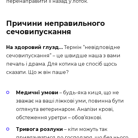
перенаправити її назад у лоток.
Причини неправильного
сечовипускання
На здоровий глузд…
Термін “невідповідне
сечовипускання” – це швидше наша з вами
печаль і драма. Для котика це спосіб щось
сказати. Що ж він паше?
Медичні умови
– будь-яка киця, що не
зважає на ваші ліжкові уми, повинна бути
оглянута ветеринаром. Аналізи крові,
обстеження уретри – обов’язкові.
Тривога розлуки
– кіти можуть так
привязуватися до господаря, що без нього