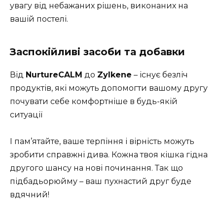
увагу від небажаних рішень, виконаних на
вашій постелі.
Заспокійливі засоби та добавки
Від
NurtureCALM
до
Zylkene
– існує безліч
продуктів, які можуть допомогти вашому другу
почувати себе комфортніше в будь-якій
ситуації
І пам’ятайте, ваше терпіння і вірність можуть
зробити справжні дива. Кожна твоя кішка гідна
другого шансу на нові починання. Так що
підбадьорюйму – ваш пухнастий друг буде
вдячний!