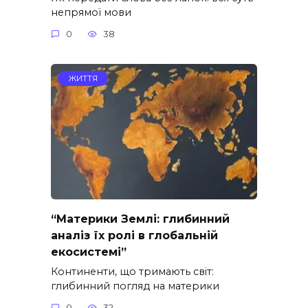
непрямої мови
0
38
ЖИТТЯ
“Материки Землі: глибинний
аналіз їх ролі в глобальній
екосистемі”
Континенти, що тримають світ:
глибинний погляд на материки
0
32