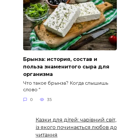
Брынза: история, состав и
польза знаменитого сыра для
организма
Что такое брынза? Когда слышишь
слово “
0
35
Казки для дітей: чарівний світ,
із якого починається любов до
читання