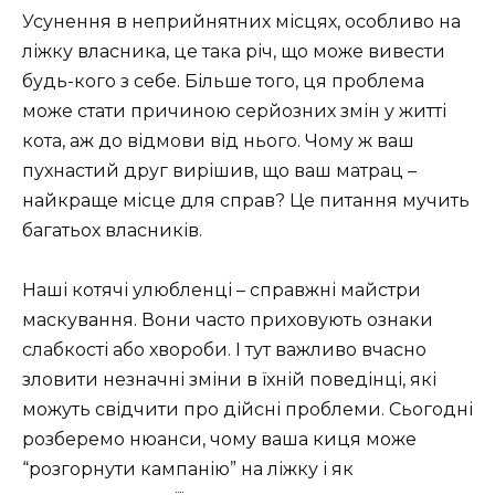
Усунення в неприйнятних місцях, особливо на
ліжку власника, це така річ, що може вивести
будь-кого з себе. Більше того, ця проблема
може стати причиною серйозних змін у житті
кота, аж до відмови від нього. Чому ж ваш
пухнастий друг вирішив, що ваш матрац –
найкраще місце для справ? Це питання мучить
багатьох власників.
Наші котячі улюбленці – справжні майстри
маскування. Вони часто приховують ознаки
слабкості або хвороби. І тут важливо вчасно
зловити незначні зміни в їхній поведінці, які
можуть свідчити про дійсні проблеми. Сьогодні
розберемо нюанси, чому ваша киця може
“розгорнути кампанію” на ліжку і як