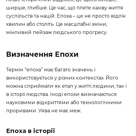
ширше, глибше. Це час, що плете канву життя
суспільств та націй. Епоха – це не просто відлік
хвилин або століть. Це масштабні зміни,
мінливий пейзаж людського прогресу.
Визначення Епохи
Термін “епоха” має багато значень і
використовується у різних контекстах. Його
можна сприймати як етап у житті людини, так і
в історії людства. Іноді епохи визначаються
науковими відкриттями або технологічними
проривами. Уява не має меж.
Епоха в історії