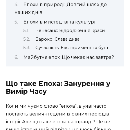
Епохи в природі: Довгий шлях до
наших днів
Епохи в мистецтві та культурі
Ренесанс: Відродження краси
Бароко: Слава дива
Сучасність: Експеримент та бунт
Майбутнє епох: Що чекає нас завтра?
Що таке Епоха: Занурення у
Вимір Часу
Коли ми чуємо слово “епоха”, в уяві часто
постають величні сцени із різних періодів
історії. Але що таке епоха насправді? Це не
лише історичний відрізок, це щось більше,