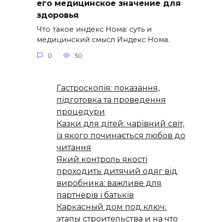
его медицинское значение для
здоровья
Что такое индекс Нома: суть и
медицинский смысл Индекс Нома.
0
50
Гастроскопія: показання,
підготовка та проведення
процедури
Казки для дітей: чарівний світ,
із якого починається любов до
читання
Який контроль якості
проходить дитячий одяг від
виробника: важливе для
партнерів і батьків
Каркасный дом под ключ:
этапы строительства и на что