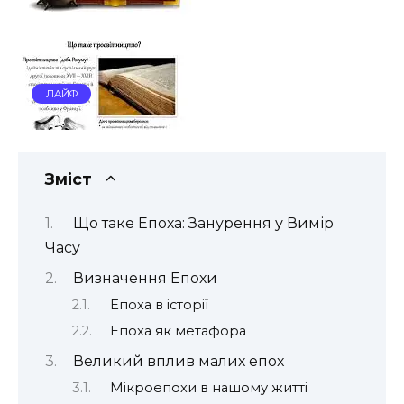
ЛАЙФ
Зміст
Що таке Епоха: Занурення у Вимір
Часу
Визначення Епохи
Епоха в історії
Епоха як метафора
Великий вплив малих епох
Мікроепохи в нашому житті