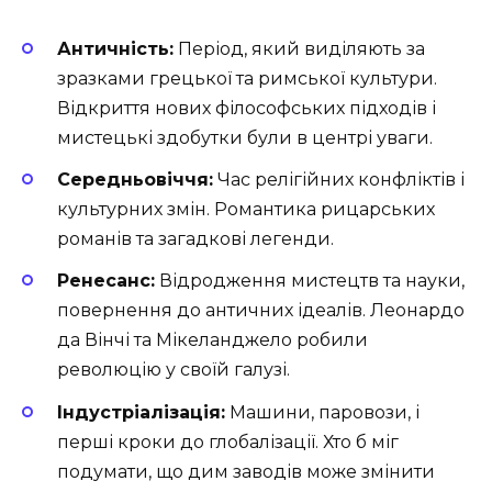
Античність:
Період, який виділяють за
зразками грецької та римської культури.
Відкриття нових філософських підходів і
мистецькі здобутки були в центрі уваги.
Середньовіччя:
Час релігійних конфліктів і
культурних змін. Романтика рицарських
романів та загадкові легенди.
Ренесанс:
Відродження мистецтв та науки,
повернення до античних ідеалів. Леонардо
да Вінчі та Мікеланджело робили
революцію у своїй галузі.
Індустріалізація:
Машини, паровози, і
перші кроки до глобалізації. Хто б міг
подумати, що дим заводів може змінити