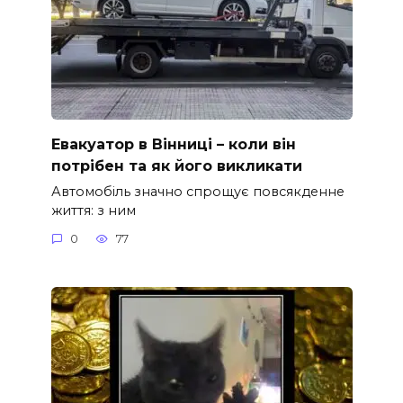
Евакуатор в Вінниці – коли він
потрібен та як його викликати
Автомобіль значно спрощує повсякденне
життя: з ним
0
77