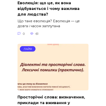
Еволюція: що це, як вона
відбувається і чому важлива
для людства?
Що таке еволюція? Еволюція — це
довга і часом заплутана
0
61
ЛАЙФ
Просторічні слова: визначення,
приклади та вживання у