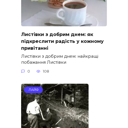
Листівки з добрим днем: як
підкреслити радість у кожному
привітанні
Листівки з добрим днем: найкращі
побажання Листівки
0
108
ЛАЙФ