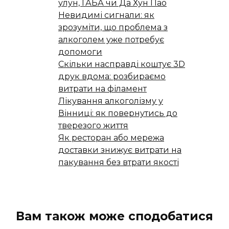
улун, ГАБА чи Да Хун Пао
Невидимі сигнали: як
зрозуміти, що проблема з
алкоголем уже потребує
допомоги
Скільки насправді коштує 3D
друк вдома: розбираємо
витрати на філамент
Лікування алкоголізму у
Вінниці: як повернутись до
тверезого життя
Як ресторан або мережа
доставки знижує витрати на
пакування без втрати якості
Вам також може сподобатися