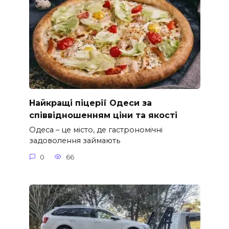
Найкращі піцерії Одеси за
співвідношенням ціни та якості
Одеса – це місто, де гастрономічні
задоволення займають
0
66