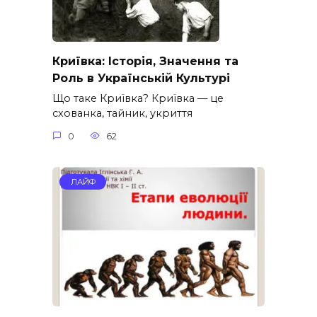
Криївка: Історія, Значення та
Роль в Українській Культурі
Що таке Криївка? Криївка — це
схованка, тайник, укриття
0
62
ЛАЙФ