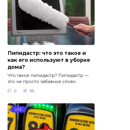
Пипидастр: что это такое и
как его используют в уборке
дома?
Что такое пипидастр? Пипидастр —
это не просто забавное слово.
0
115
LIFE