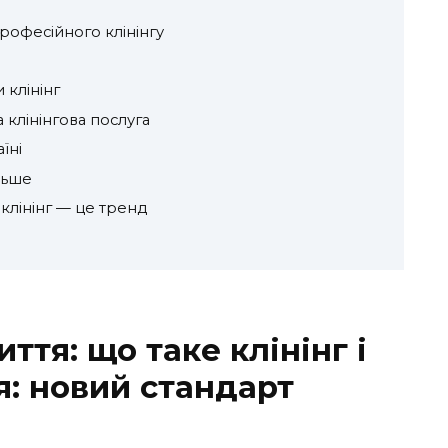
рофесійного клінінгу
клінінг
 клінінгова послуга
їні
льше
клінінг — це тренд
ття: що таке клінінг і
я: новий стандарт