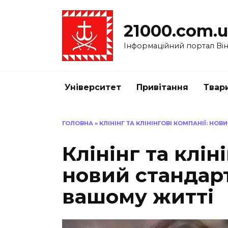
Перейти
до
21000.com.
вмісту
Інформаційний портал Вінн
Університет
Привітання
Твар
ГОЛОВНА
»
КЛІНІНГ ТА КЛІНІНГОВІ КОМПАНІЇ: НО
Клінінг та клін
новий стандарт
вашому житті