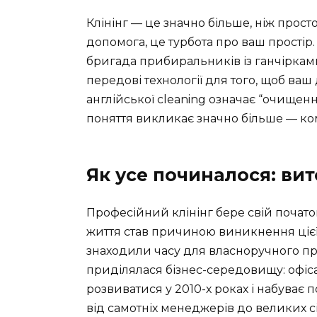
Клінінг — це значно більше, ніж прос
допомога, це турбота про ваш простір.
бригада прибиральників із ганчіркам
передові технології для того, щоб ваш 
англійської cleaning означає “очищення
поняття викликає значно більше — ком
Як усе починалося: вит
Професійний клінінг бере свій почато
життя став причиною виникнення цієї
знаходили часу для власноручного пр
приділялася бізнес-середовищу: офіса
розвиватися у 2010-х роках і набуває 
від самотніх менеджерів до великих с