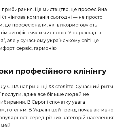
то прибирання. Це мистецтво, це професійна
 Клінінгова компанія сьогодні — не просто
и, це професіонали, які використовують
дім чи офіс сяяли чистотою. У перекладі з
”, але у сучасному українському світі це
форт, сервіс, гармонію.
оки професійного клінінгу
к у США наприкінці ХХ століття. Сучасний ритм
 послуги, адже все більше людей не
ибирання. В Європі спочатку увага
м, готелям. В Україні цей тренд почав активно
популярності серед різних категорій населення:
імей.