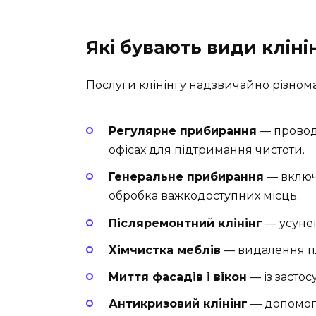
Які бувають види кліні
Послуги клінінгу надзвичайно різноман
Регулярне прибирання
— провод
офісах для підтримання чистоти.
Генеральне прибирання
— включа
обробка важкодоступних місць.
Післяремонтний клінінг
— усунен
Хімчистка меблів
— видалення пл
Миття фасадів і вікон
— із застос
Антикризовий клінінг
— допомога