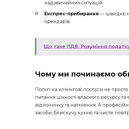
надзвичайних ситуацій.
Експрес-прибирання
— швидке н
орендарів.
Що таке ПДВ: Розуміння податку
Чому ми починаємо оби
Попит на клінінгові послуги не прост
питання цінності власного ресурсу та е
відпочинку та натхнення. А професійни
засоби, блискучу кухню та чисте повітр