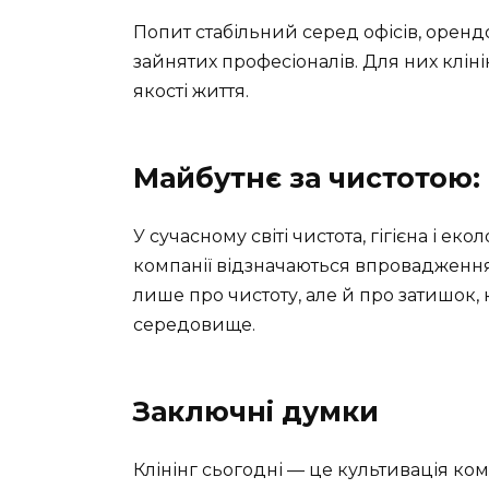
Попит стабільний серед офісів, орендо
зайнятих професіоналів. Для них кліні
якості життя.
Майбутнє за чистотою: 
У сучасному світі чистота, гігієна і ек
компанії відзначаються впровадженням
лише про чистоту, але й про затишок,
середовище.
Заключні думки
Клінінг сьогодні — це культивація ком