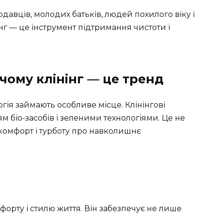
давців, молодих батьків, людей похилого віку і
нг — це інструмент підтримання чистоти і
чому клінінг — це тренд
ологія займають особливе місце. Клінінгові
 біо-засобів і зеленими технологіями. Це не
 комфорт і турботу про навколишнє
форту і стилю життя. Він забезпечує не лише