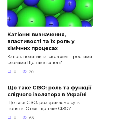
Катіони: визначення,
властивості та їх роль у
хімічних процесах
Катіон: позитивна іскра хімії Простими
словами Що таке катіон?
0
20
Що таке СІЗО: роль та функції
слідчого ізолятора в Україні
Що таке СІЗО: розкриваємо суть
поняття Отже, що таке СІЗО?
0
66