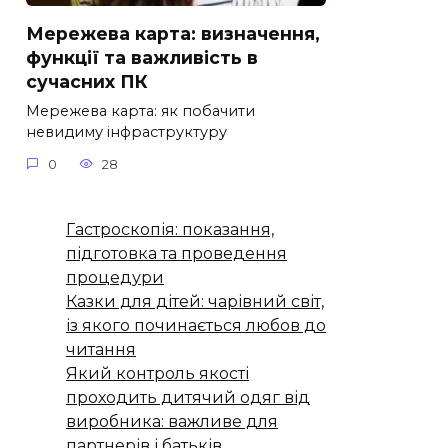
Мережева карта: визначення,
функції та важливість в
сучасних ПК
Мережева карта: як побачити
невидиму інфраструктуру
0
28
Гастроскопія: показання,
підготовка та проведення
процедури
Казки для дітей: чарівний світ,
із якого починається любов до
читання
Який контроль якості
проходить дитячий одяг від
виробника: важливе для
партнерів і батьків