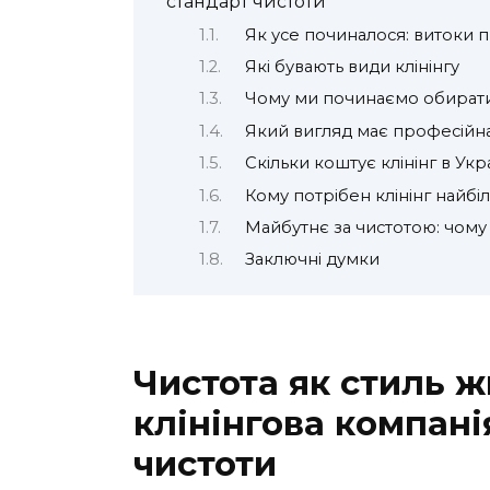
стандарт чистоти
Як усе починалося: витоки п
Які бувають види клінінгу
Чому ми починаємо обирати 
Який вигляд має професійна
Скільки коштує клінінг в Укра
Кому потрібен клінінг найбі
Майбутнє за чистотою: чому 
Заключні думки
Чистота як стиль жи
клінінгова компані
чистоти