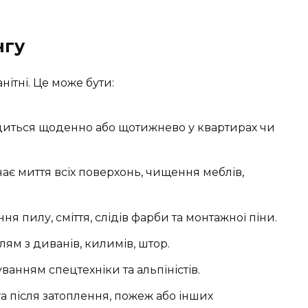
нгу
ітні. Це може бути:
иться щоденно або щотижнево у квартирах чи
є миття всіх поверхонь, чищення меблів,
ня пилу, сміття, слідів фарби та монтажної піни.
ям з диванів, килимів, штор.
уванням спецтехніки та альпіністів.
 після затоплення, пожеж або інших