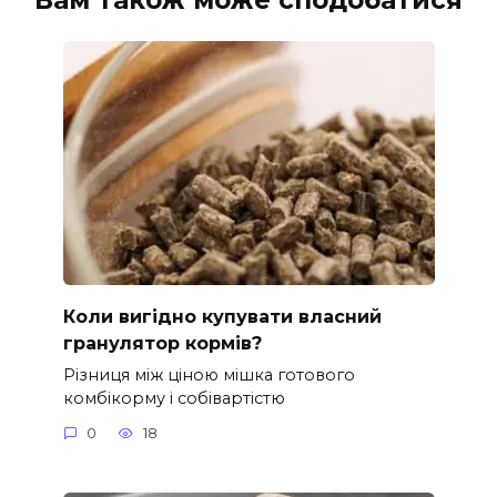
Вам також може сподобатися
Коли вигідно купувати власний
гранулятор кормів?
Різниця між ціною мішка готового
комбікорму і собівартістю
0
18