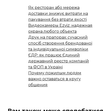
Як ресторан або мережа
доставки знижує витрати на
пакування без втрати якості
Видеокамеры Ezviz: надежная
охрана любого объекта
Друк на прапорах: сучасний
спосіб створення брендованої
та індивідуальної символіки
ЄДР: як працює Єдиний
державний реєстр компаній
та ФОП в Україні
Почему пожилым людям
важно оставаться в кругу
общения