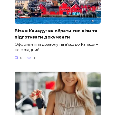
Віза в Канаду: як обрати тип візи та
підготувати документи
Оформлення дозволу на в’їзд до Канади –
це складний
0
18