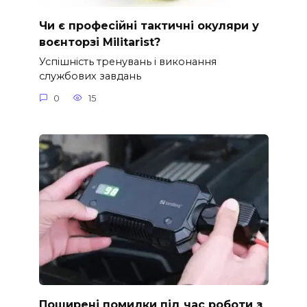
Чи є професійні тактичні окуляри у
воєнторзі Militarist?
Успішність тренувань і виконання
службових завдань
0
15
Поширені помилки під час роботи з