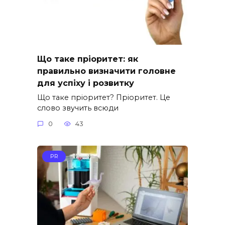
Що таке пріоритет: як
правильно визначити головне
для успіху і розвитку
Що таке пріоритет? Пріоритет. Це
слово звучить всюди
0
43
PR