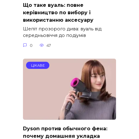
Що таке вуаль: повне
керівництво по вибору і
використанню аксесуару
Шепіт прозорого дива: вуаль від
середньовіччя до подіумів
0
47
ЦІКАВЕ
Dyson против обычного фена:
почему домашняя укладка