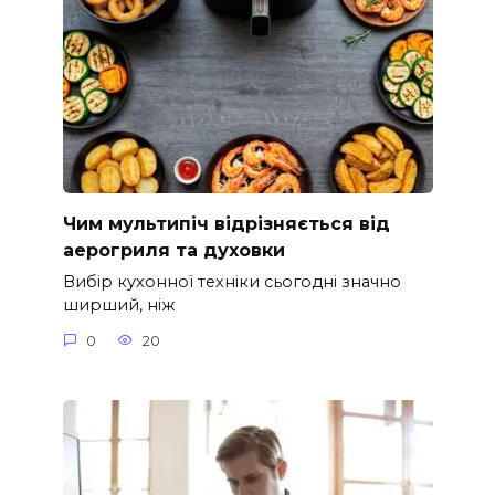
Чим мультипіч відрізняється від
аерогриля та духовки
Вибір кухонної техніки сьогодні значно
ширший, ніж
0
20