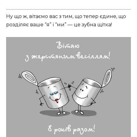
Ну що ж, вітаємо вас з тим, що тепер єдине, що
розділяє ваше “я” і “ми” — це зубна щітка!