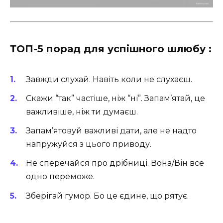
ТОП-5 порад для успішного шлюбу :
Завжди слухай. Навіть коли не слухаєш.
Скажи “так” частіше, ніж “ні”. Запам’ятай, це
важливіше, ніж ти думаєш.
Запам’ятовуй важливі дати, але не надто
напружуйся з цього приводу.
Не сперечайся про дрібниці. Вона/Він все
одно переможе.
Зберігай гумор. Бо це єдине, що рятує.