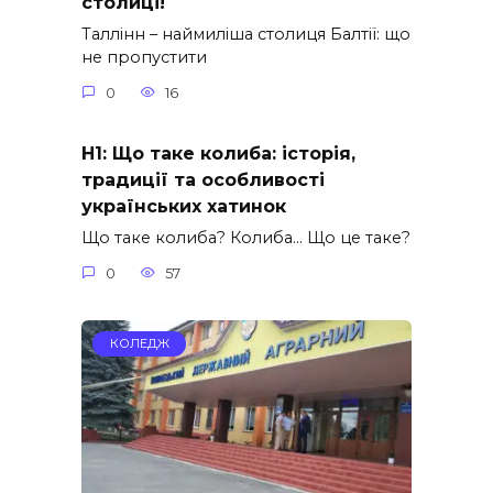
столиці!
Таллінн – наймиліша столиця Балтії: що
не пропустити
0
16
H1: Що таке колиба: історія,
традиції та особливості
українських хатинок
Що таке колиба? Колиба… Що це таке?
0
57
КОЛЕДЖ