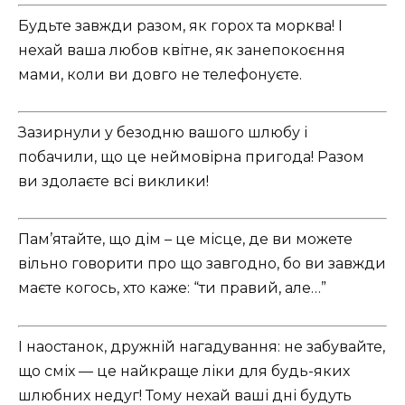
Будьте завжди разом, як горох та морква! І
нехай ваша любов квітне, як занепокоєння
мами, коли ви довго не телефонуєте.
Зазирнули у безодню вашого шлюбу і
побачили, що це неймовірна пригода! Разом
ви здолаєте всі виклики!
Пам’ятайте, що дім – це місце, де ви можете
вільно говорити про що завгодно, бо ви завжди
маєте когось, хто каже: “ти правий, але…”
І наостанок, дружній нагадування: не забувайте,
що сміх — це найкраще ліки для будь-яких
шлюбних недуг! Тому нехай ваші дні будуть