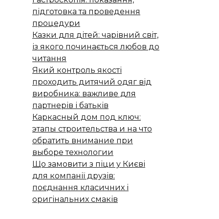
підготовка та проведення
процедури
Казки для дітей: чарівний світ,
із якого починається любов до
читання
Який контроль якості
проходить дитячий одяг від
виробника: важливе для
партнерів і батьків
Каркасный дом под ключ:
этапы строительства и на что
обратить внимание при
выборе технологии
Що замовити з піци у Києві
для компанії друзів:
поєднання класичних і
оригінальних смаків