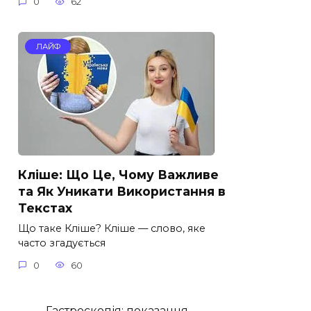
0
62
ЛАЙФ
Кліше: Що Це, Чому Важливе
та Як Уникати Використання в
Текстах
Що таке Кліше? Кліше — слово, яке
часто згадується
0
60
Гастроскопія: показання,