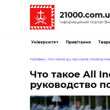
Перейти
до
21000.com.
вмісту
Інформаційний портал Вінн
Університет
Привітання
Твар
ГОЛОВНА
»
ЧТО ТАКОЕ ALL INCLUSIVE: ПОЛНОЕ 
Что такое All I
руководство п