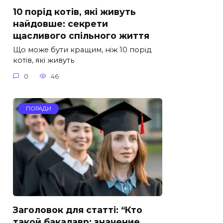
10 порід котів, які живуть
найдовше: секрети
щасливого спільного життя
Що може бути кращим, ніж 10 порід
котів, які живуть
0
46
ПОРАДИ
Заголовок для статті: “Кто
такой бакалавр: значение