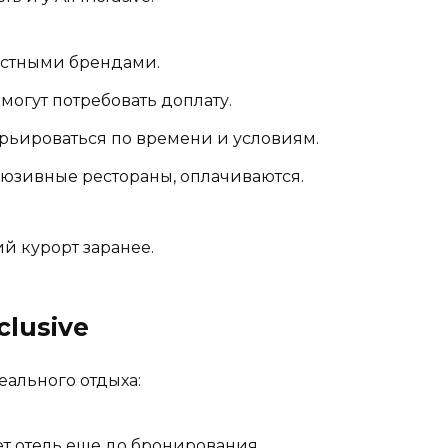
естными брендами.
огут потребовать доплату.
рьироваться по времени и условиям.
клюзивные рестораны, оплачиваются.
й курорт заранее.
clusive
еального отдыха:
ет отель еще до бронирования.