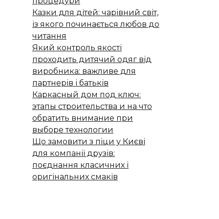
процедури
Казки для дітей: чарівний світ,
із якого починається любов до
читання
Який контроль якості
проходить дитячий одяг від
виробника: важливе для
партнерів і батьків
Каркасный дом под ключ:
этапы строительства и на что
обратить внимание при
выборе технологии
Що замовити з піци у Києві
для компанії друзів:
поєднання класичних і
оригінальних смаків