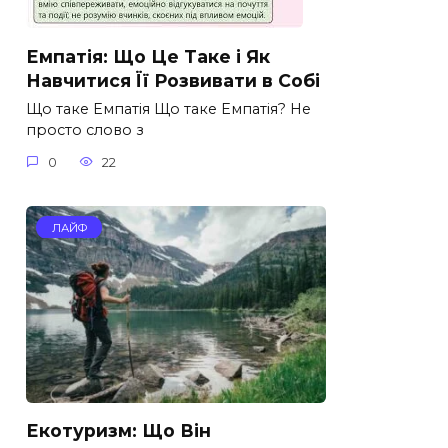
Емпатія: Що Це Таке і Як
Навчитися Її Розвивати в Собі
Що таке Емпатія Що таке Емпатія? Не
просто слово з
0
22
ЛАЙФ
Екотуризм: Що Він