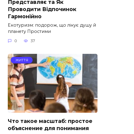
Представляє та Як
Проводити Відпочинок
Гармонійно
Екотуризм: подорож, що лікує душу й
планету Простими
0
37
ЖИТТЯ
Что такое масштаб: простое
объяснение для понимания