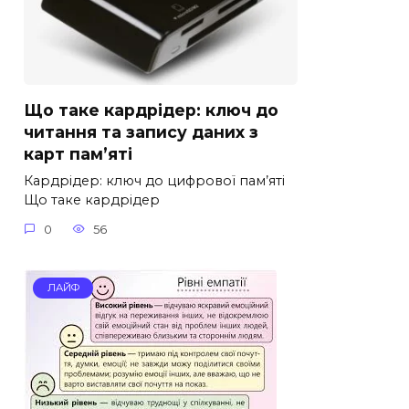
Що таке кардрідер: ключ до
читання та запису даних з
карт пам’яті
Кардрідер: ключ до цифрової пам’яті
Що таке кардрідер
0
56
ЛАЙФ