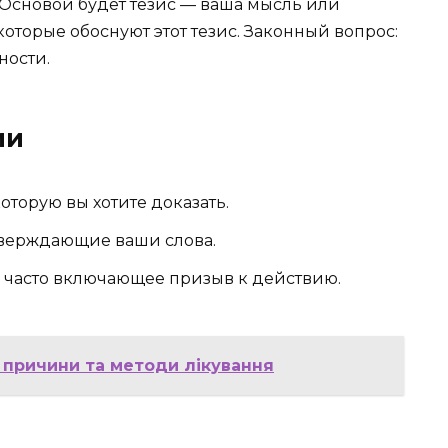
 Основой будет тезис — ваша мысль или
оторые обоснуют этот тезис. Законный вопрос:
ности.
ии
торую вы хотите доказать.
тверждающие ваши слова.
 часто включающее призыв к действию.
, причини та методи лікування