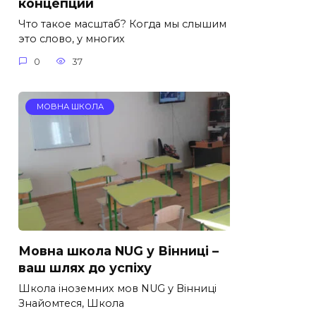
концепции
Что такое масштаб? Когда мы слышим
это слово, у многих
0
37
МОВНА ШКОЛА
Мовна школа NUG у Вінниці –
ваш шлях до успіху
Школа іноземних мов NUG у Вінниці
Знайомтеся, Школа