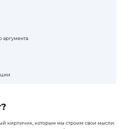
 аргумента
ации
т?
амый кирпичик, которым мы строим свои мысли.