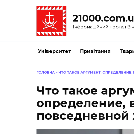
Перейти
до
21000.com.
вмісту
Інформаційний портал Вінн
Університет
Привітання
Твар
ГОЛОВНА
»
ЧТО ТАКОЕ АРГУМЕНТ: ОПРЕДЕЛЕНИЕ
Что такое аргу
определение, 
повседневной