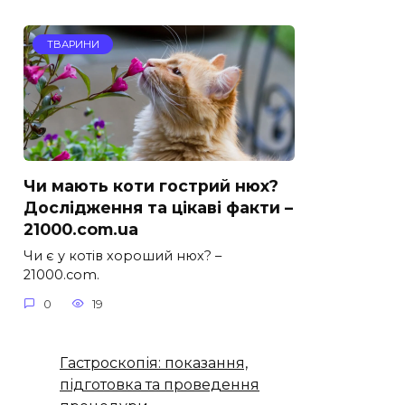
ТВАРИНИ
Чи мають коти гострий нюх?
Дослідження та цікаві факти –
21000.com.ua
Чи є у котів хороший нюх? –
21000.com.
0
19
Гастроскопія: показання,
підготовка та проведення