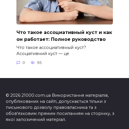
Что такое ассоциативный куст и как
он работает: Полное руководство
Что такое ассоциативный куст?
Асоціативний куст — це
0
95
© 2026 21000.com.ua Використання матеріалів,
опублікованих на сайті, допускається тільки з
письмового дозволу правовласника та з
обов'язковим прямим посиланням на сторінку, з
якої запозичений матеріал.