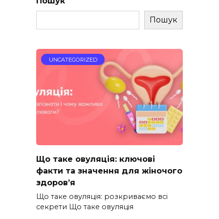
Пошук
Пошук
UNCATEGORIZED
Що таке овуляція: ключові
факти та значення для жіночого
здоров’я
Що таке овуляція: розкриваємо всі
секрети Що таке овуляція