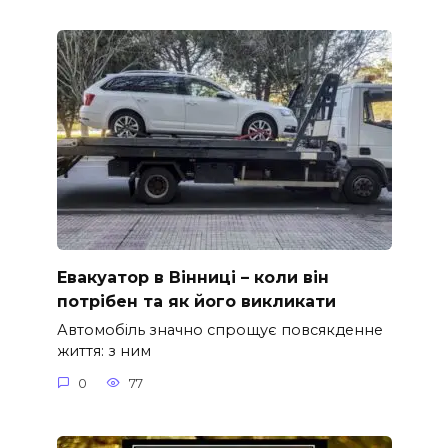
Евакуатор в Вінниці – коли він
потрібен та як його викликати
Автомобіль значно спрощує повсякденне
життя: з ним
0
77