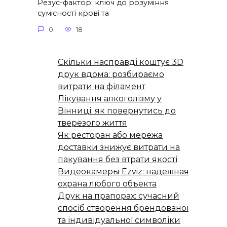
Резус-фактор: ключ до розуміння
сумісності крові та
0
18
Скільки насправді коштує 3D
друк вдома: розбираємо
витрати на філамент
Лікування алкоголізму у
Вінниці: як повернутись до
тверезого життя
Як ресторан або мережа
доставки знижує витрати на
пакування без втрати якості
Видеокамеры Ezviz: надежная
охрана любого объекта
Друк на прапорах: сучасний
спосіб створення брендованої
та індивідуальної символіки