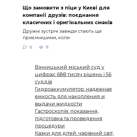
Що замовити з піци у Києві для
компанії друзів: поєднання
класичних і оригінальних смаків
Дружні зустрічі завжди стають ще
приємнішими, коли
0
11
Вінницький міський суд у
цифрах: 688 тисяч рішень і 56
суддів
Гидроаккумулятор: надежная
емкость для накопления и
выдачи жидкости
Гастроскопія: показання,
підготовка та проведення
процедури
Казки для дітей: чарівний світ,