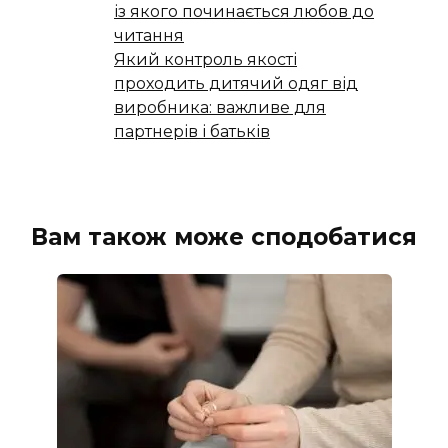
із якого починається любов до
читання
Який контроль якості
проходить дитячий одяг від
виробника: важливе для
партнерів і батьків
Вам також може сподобатися