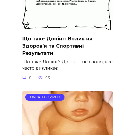
Що таке Допінг: Вплив на
Здоров’я та Спортивні
Результати
Що таке Допінг? Допінг – це слово, яке
часто викликає
0
43
UNCATEGORIZED