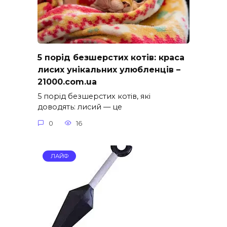
5 порід безшерстих котів: краса
лисих унікальних улюбленців –
21000.com.ua
5 порід безшерстих котів, які
доводять: лисий — це
0
16
ЛАЙФ