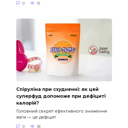
0
15
Спіруліна при схудненні: як цей
суперфуд допоможе при дефіциті
калорій?
Головний секрет ефективного зниження
ваги — це дефіцит
0
18