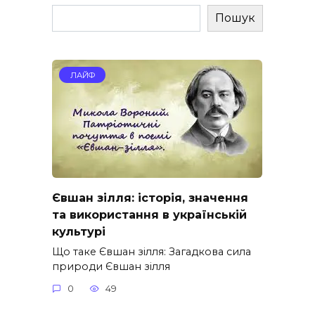
Пошук
ЛАЙФ
Євшан зілля: історія, значення
та використання в українській
культурі
Що таке Євшан зілля: Загадкова сила
природи Євшан зілля
0
49