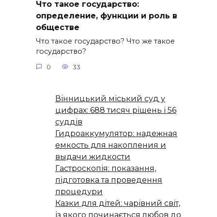
Что такое государство:
определение, функции и роль в
обществе
Что такое государство? Что же такое
государство?
0
33
Вінницький міський суд у
цифрах: 688 тисяч рішень і 56
суддів
Гидроаккумулятор: надежная
емкость для накопления и
выдачи жидкости
Гастроскопія: показання,
підготовка та проведення
процедури
Казки для дітей: чарівний світ,
із якого починається любов до