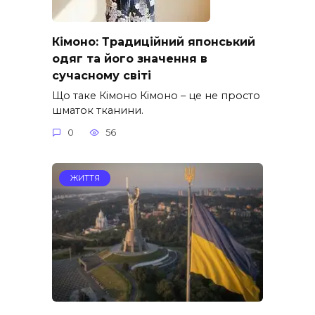
Кімоно: Традиційний японський
одяг та його значення в
сучасному світі
Що таке Кімоно Кімоно – це не просто
шматок тканини.
0
56
ЖИТТЯ