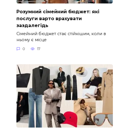
Розумний сімейний бюджет: які
послуги варто врахувати
заздалегідь
Сімейний бюджет стає стійкішим, коли в
ньому є місце
0
17