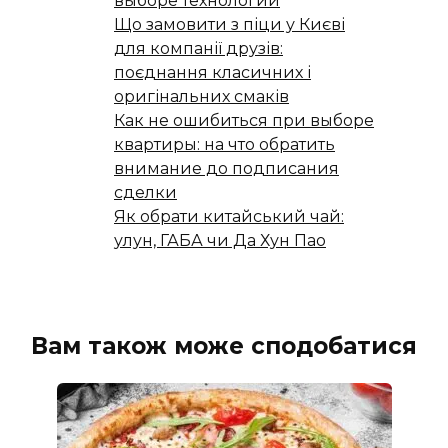
выборе технологии
Що замовити з піци у Києві
для компанії друзів:
поєднання класичних і
оригінальних смаків
Как не ошибиться при выборе
квартиры: на что обратить
внимание до подписания
сделки
Як обрати китайський чай:
улун, ГАБА чи Да Хун Пао
Вам також може сподобатися