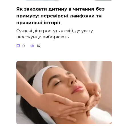
Як закохати дитину в читання без
примусу: перевірені лайфхаки та
правильні історії
Сучасні діти ростуть у світі, де увагу
щосекунди виборюють
0
14