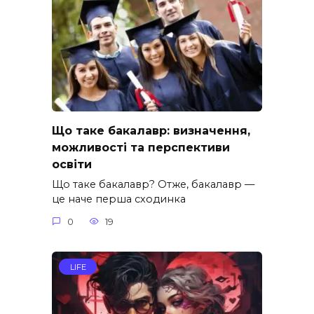
Що таке бакалавр: визначення,
можливості та перспективи
освіти
Що таке бакалавр? Отже, бакалавр —
це наче перша сходинка
0
19
LIFE