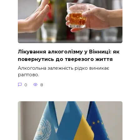
Лікування алкоголізму у Вінниці: як
повернутись до тверезого життя
Алкогольна залежність рідко виникає
раптово.
0
8