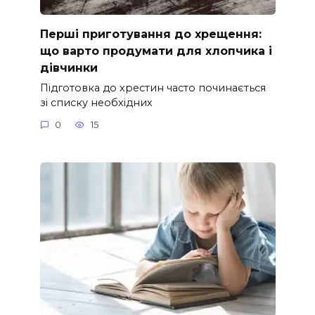
Перші приготування до хрещення:
що варто продумати для хлопчика і
дівчинки
Підготовка до хрестин часто починається
зі списку необхідних
0
15