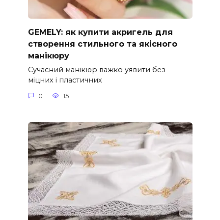
GEMELY: як купити акригель для
створення стильного та якісного
манікюру
Сучасний манікюр важко уявити без
міцних і пластичних
0
15