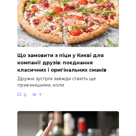
Що замовити з піци у Києві для
компанії друзів: поєднання
класичних і оригінальних смаків
Дружні зустрічі завжди стають ще
приємнішими, коли
0
7