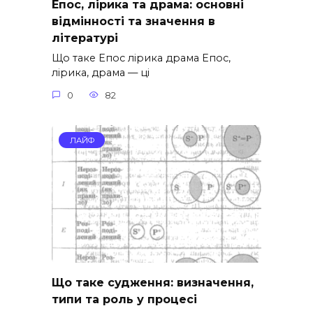
Епос, лірика та драма: основні
відмінності та значення в
літературі
Що таке Епос лірика драма Епос,
лірика, драма — ці
0
82
ЛАЙФ
Що таке судження: визначення,
типи та роль у процесі