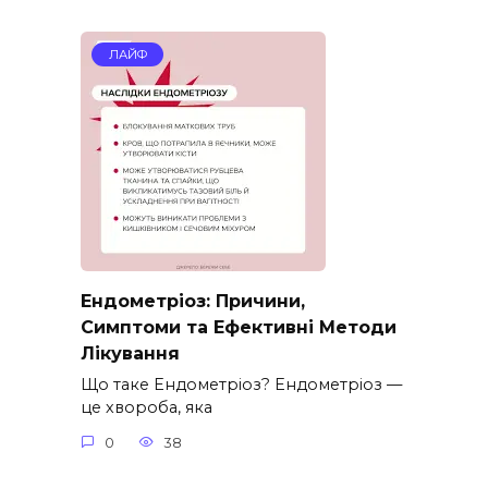
ЛАЙФ
Ендометріоз: Причини,
Симптоми та Ефективні Методи
Лікування
Що таке Ендометріоз? Ендометріоз —
це хвороба, яка
0
38