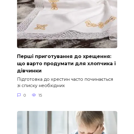
Перші приготування до хрещення:
що варто продумати для хлопчика і
дівчинки
Підготовка до хрестин часто починається
зі списку необхідних
0
15