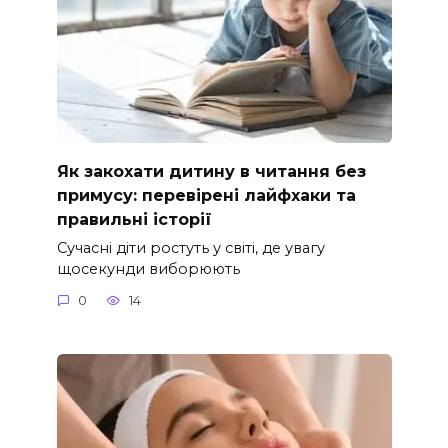
Як закохати дитину в читання без
примусу: перевірені лайфхаки та
правильні історії
Сучасні діти ростуть у світі, де увагу
щосекунди виборюють
0
14