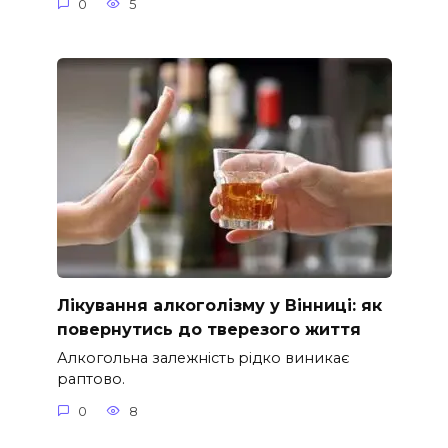
0
5
Лікування алкоголізму у Вінниці: як
повернутись до тверезого життя
Алкогольна залежність рідко виникає
раптово.
0
8