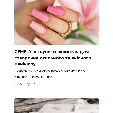
GEMELY: як купити акригель для
створення стильного та якісного
манікюру
Сучасний манікюр важко уявити без
міцних і пластичних
0
15