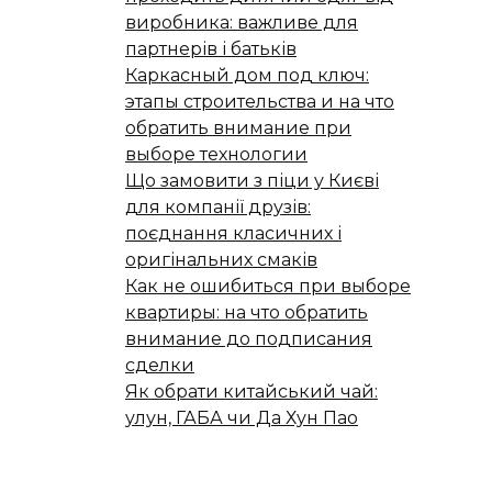
виробника: важливе для
партнерів і батьків
Каркасный дом под ключ:
этапы строительства и на что
обратить внимание при
выборе технологии
Що замовити з піци у Києві
для компанії друзів:
поєднання класичних і
оригінальних смаків
Как не ошибиться при выборе
квартиры: на что обратить
внимание до подписания
сделки
Як обрати китайський чай:
улун, ГАБА чи Да Хун Пао