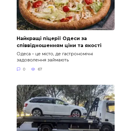
Найкращі піцерії Одеси за
співвідношенням ціни та якості
Одеса – це місто, де гастрономічні
задоволення займають
0
67