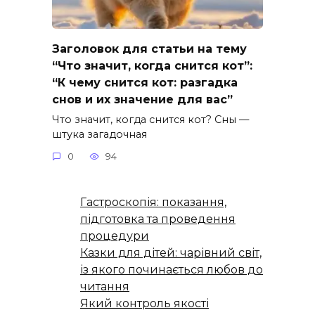
Заголовок для статьи на тему
“Что значит, когда снится кот”:
“К чему снится кот: разгадка
снов и их значение для вас”
Что значит, когда снится кот? Сны —
штука загадочная
0
94
Гастроскопія: показання,
підготовка та проведення
процедури
Казки для дітей: чарівний світ,
із якого починається любов до
читання
Який контроль якості