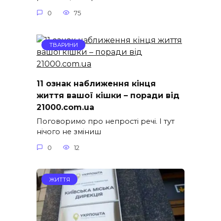
0
75
ТВАРИНИ
11 ознак наближення кінця
життя вашої кішки – поради від
21000.com.ua
Поговоримо про непрості речі. І тут
нічого не зміниш
0
12
ЖИТТЯ