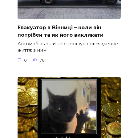
Евакуатор в Вінниці – коли він
потрібен та як його викликати
Автомобіль значно спрощує повсякденне
життя: з ним
0
78