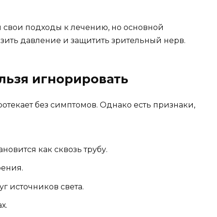
я свои подходы к лечению, но основной
ить давление и защитить зрительный нерв.
льзя игнорировать
ротекает без симптомов. Однако есть признаки,
новится как сквозь трубу.
ения.
г источников света.
х.