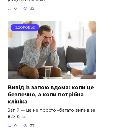
0
32
ЗДОРОВЬЕ
Вивід із запою вдома: коли це
безпечно, а коли потрібна
клініка
Запій — це не просто «багато випив за
вихідні».
0
37