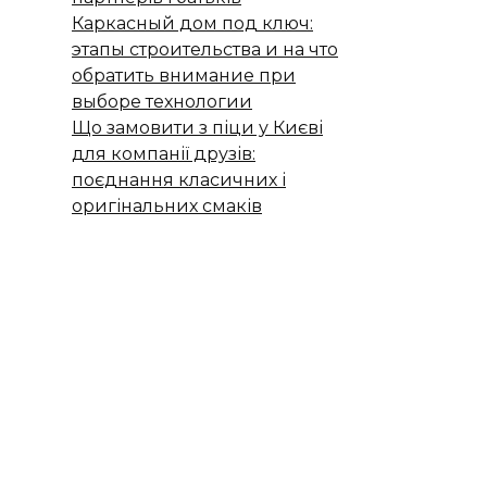
Каркасный дом под ключ:
этапы строительства и на что
обратить внимание при
выборе технологии
Що замовити з піци у Києві
для компанії друзів:
поєднання класичних і
оригінальних смаків