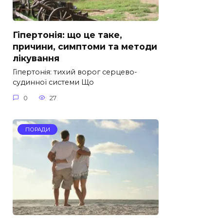
Гіпертонія: що це таке,
причини, симптоми та методи
лікування
Гіпертонія: тихий ворог серцево-
судинної системи Що
0
27
ПОРАДИ