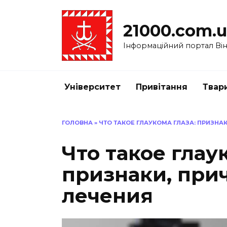
Перейти
до
21000.com.
вмісту
Інформаційний портал Вінн
Університет
Привітання
Твар
ГОЛОВНА
»
ЧТО ТАКОЕ ГЛАУКОМА ГЛАЗА: ПРИЗНА
Что такое глау
признаки, при
лечения