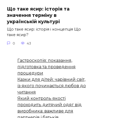
Що таке ясир: історія та
значення терміну в
українській культурі
Що таке ясир: історія і концепція Що
таке ясир?
0
43
Гастроскопія: показання,
підготовка та проведення
процедури
Казки для дітей: чарівний світ,
із якого починається любов до
читання
Який контроль якості
проходить дитячий одяг від
виробника: важливе для
партнерів і батьків