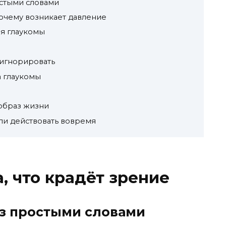
остыми словами
почему возникает давление
я глаукомы
 игнорировать
а глаукомы
образ жизни
сли действовать вовремя
, что крадёт зрение
аз простыми словами