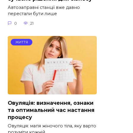
Автозаправні станції вже давно
перестали бути лише
0
21
ЖИТТЯ
Овуляція: визначення, ознаки
та оптимальний час настання
процесу
Овуляція: магія жіночого тіла, яку варто
розуміти кожній