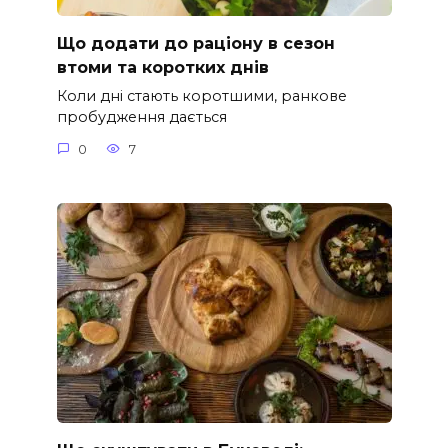
Що додати до раціону в сезон
втоми та коротких днів
Коли дні стають коротшими, ранкове
пробудження дається
0
7