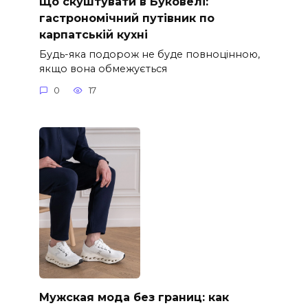
Що скуштувати в Буковелі:
гастрономічний путівник по
карпатській кухні
Будь-яка подорож не буде повноцінною,
якщо вона обмежується
0
17
Мужская мода без границ: как