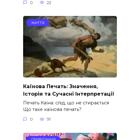
0
22
ЖИТТЯ
Каїнова Печать: Значення,
Історія та Сучасні Інтерпретації
Печать Каїна: слід, що не стирається
Що таке каїнова печать?
0
91
ПРИВІТАННЯ