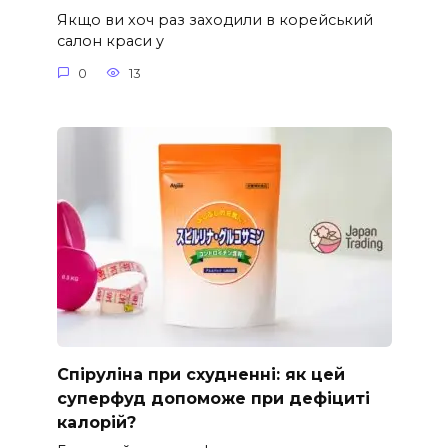
Якщо ви хоч раз заходили в корейський
салон краси у
0
13
Спіруліна при схудненні: як цей
суперфуд допоможе при дефіциті
калорій?