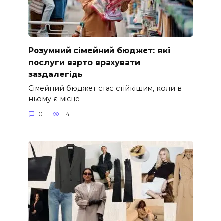
Розумний сімейний бюджет: які
послуги варто врахувати
заздалегідь
Сімейний бюджет стає стійкішим, коли в
ньому є місце
0
14