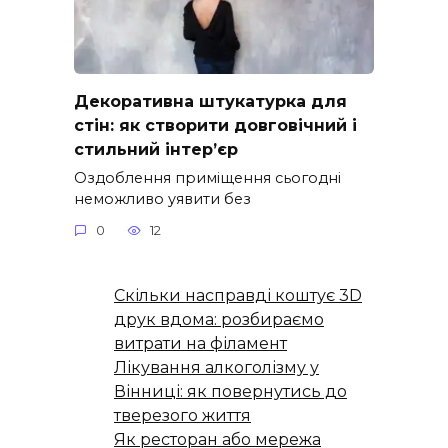
Декоративна штукатурка для
стін: як створити довговічний і
стильний інтер’єр
Оздоблення приміщення сьогодні
неможливо уявити без
0
12
Скільки насправді коштує 3D
друк вдома: розбираємо
витрати на філамент
Лікування алкоголізму у
Вінниці: як повернутись до
тверезого життя
Як ресторан або мережа