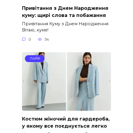
Привітання з Днем Народження
куму: щирі слова та побажання
Привітання Куму з Днем Народження
Вітаю, куме!
0
54
ЛАЙФ
Костюм жіночий для гардероба,
у якому все поєднується легко