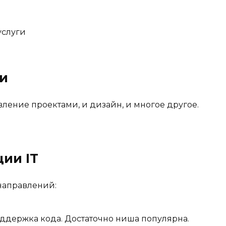
услуги
и
авление проектами, и дизайн, и многое другое.
ии IT
направлений:
ддержка кода. Достаточно ниша популярна.