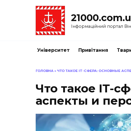
Перейти
до
21000.com.
вмісту
Інформаційний портал Вінн
Університет
Привітання
Твар
ГОЛОВНА
»
ЧТО ТАКОЕ IT-СФЕРА: ОСНОВНЫЕ АСП
Что такое IT-с
аспекты и пер