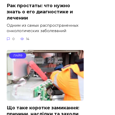
Рак простаты: что нужно
знать о его диагностике и
лечении
Одним из самых распространенных
онкологических заболеваний
0
14
ЛАЙФ
Що таке коротке замикання:
причини, наслідки та заходи