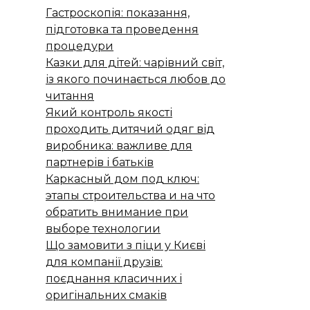
Гастроскопія: показання,
підготовка та проведення
процедури
Казки для дітей: чарівний світ,
із якого починається любов до
читання
Який контроль якості
проходить дитячий одяг від
виробника: важливе для
партнерів і батьків
Каркасный дом под ключ:
этапы строительства и на что
обратить внимание при
выборе технологии
Що замовити з піци у Києві
для компанії друзів:
поєднання класичних і
оригінальних смаків