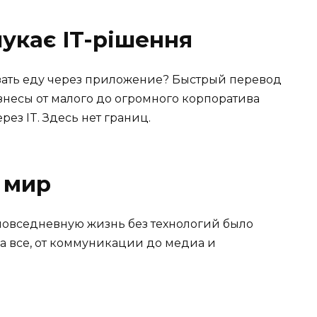
шукає IT-рішення
азать еду через приложение? Быстрый перевод
изнесы от малого до огромного корпоратива
ез IT. Здесь нет границ.
 мир
повседневную жизнь без технологий было
а все, от коммуникации до медиа и
: