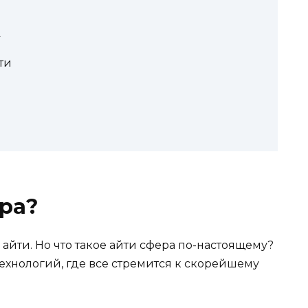
T
ти
ера?
йти. Но что такое айти сфера по-настоящему?
ехнологий, где все стремится к скорейшему