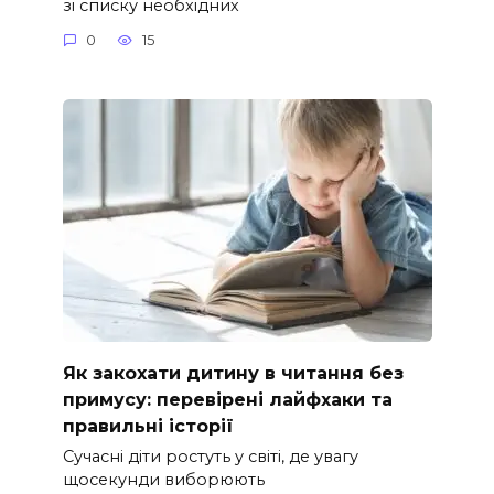
зі списку необхідних
0
15
Як закохати дитину в читання без
примусу: перевірені лайфхаки та
правильні історії
Сучасні діти ростуть у світі, де увагу
щосекунди виборюють