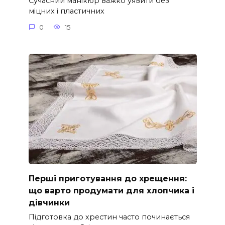
Сучасний манікюр важко уявити без
міцних і пластичних
0
15
Перші приготування до хрещення:
що варто продумати для хлопчика і
дівчинки
Підготовка до хрестин часто починається