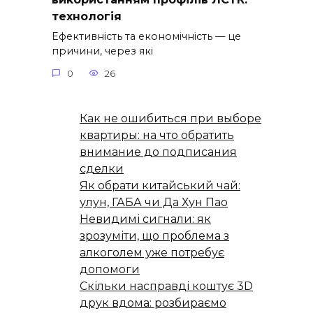
технологія
Ефективність та економічність — це
причини, через які
0
26
Как не ошибиться при выборе
квартиры: на что обратить
внимание до подписания
сделки
Як обрати китайський чай:
улун, ГАБА чи Да Хун Пао
Невидимі сигнали: як
зрозуміти, що проблема з
алкоголем уже потребує
допомоги
Скільки насправді коштує 3D
друк вдома: розбираємо