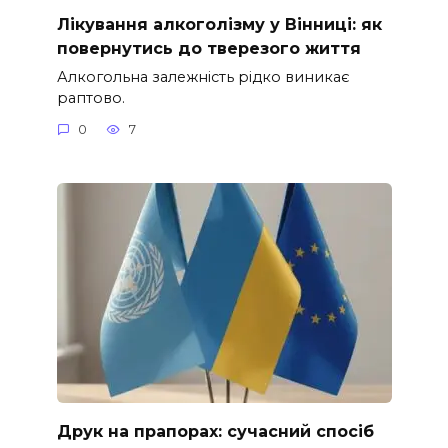
Лікування алкоголізму у Вінниці: як
повернутись до тверезого життя
Алкогольна залежність рідко виникає
раптово.
0
7
Друк на прапорах: сучасний спосіб