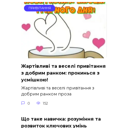
ПРИВІТАННЯ
Жартівливі та веселі привітання
з добрим ранком: прокинься з
усмішкою!
Жартівливі та веселі привітання з
добрим ранком проза
0
152
Що таке навичка: розуміння та
розвиток ключових умінь