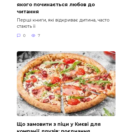
якого починається любов до
читання
Перші книги, які відкриває дитина, часто
стають її
0
7
Що замовити з піци у Києві для
компанії друзів: поєднання