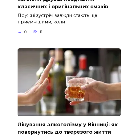
класичних і оригінальних смаків
Дружні зустрічі завжди стають ще
приємнішими, коли
0
11
Лікування алкоголізму у Вінниці: як
повернутись до тверезого життя