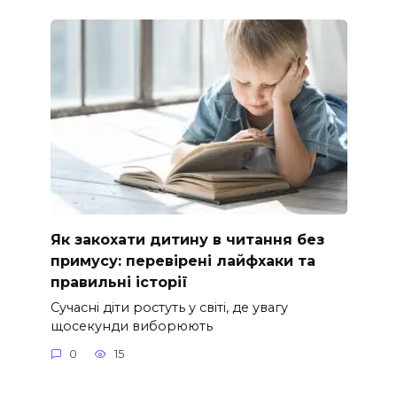
Як закохати дитину в читання без
примусу: перевірені лайфхаки та
правильні історії
Сучасні діти ростуть у світі, де увагу
щосекунди виборюють
0
15