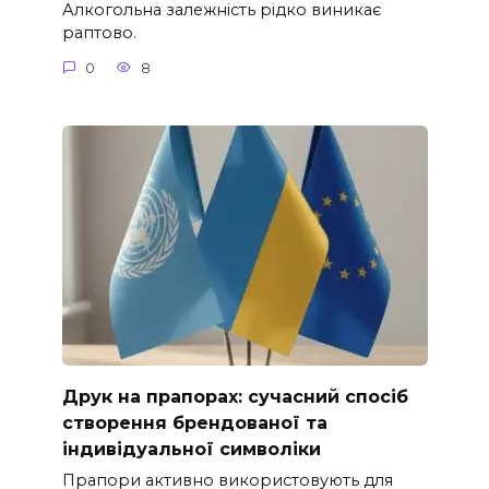
Алкогольна залежність рідко виникає
раптово.
0
8
Друк на прапорах: сучасний спосіб
створення брендованої та
індивідуальної символіки
Прапори активно використовують для