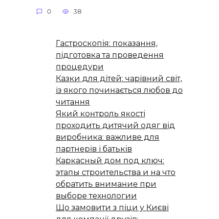
0
38
Гастроскопія: показання,
підготовка та проведення
процедури
Казки для дітей: чарівний світ,
із якого починається любов до
читання
Який контроль якості
проходить дитячий одяг від
виробника: важливе для
партнерів і батьків
Каркасный дом под ключ:
этапы строительства и на что
обратить внимание при
выборе технологии
Що замовити з піци у Києві