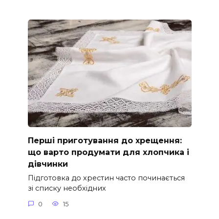
Перші приготування до хрещення:
що варто продумати для хлопчика і
дівчинки
Підготовка до хрестин часто починається
зі списку необхідних
0
15