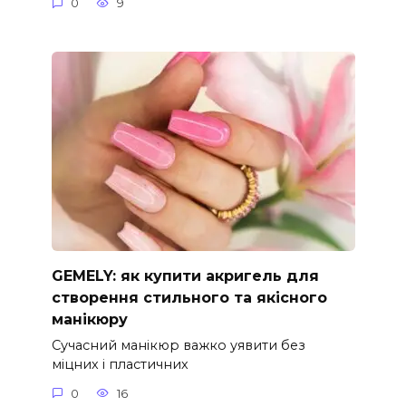
0
9
GEMELY: як купити акригель для
створення стильного та якісного
манікюру
Сучасний манікюр важко уявити без
міцних і пластичних
0
16