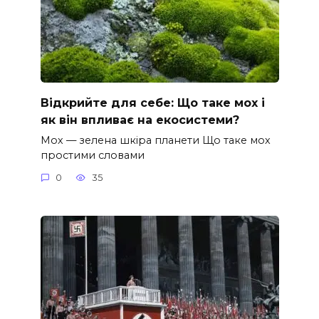
Відкрийте для себе: Що таке мох і
як він впливає на екосистеми?
Мох — зелена шкіра планети Що таке мох
простими словами
0
35