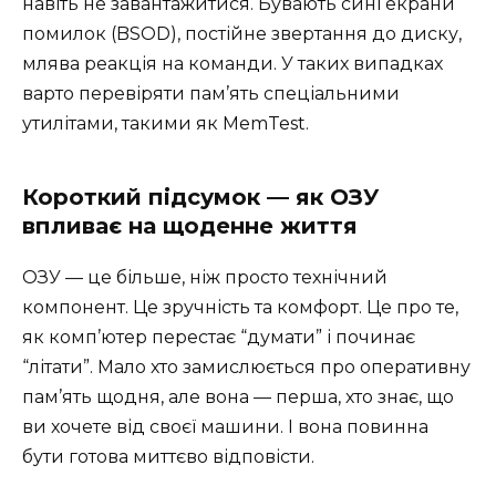
навіть не завантажитися. Бувають сині екрани
помилок (BSOD), постійне звертання до диску,
млява реакція на команди. У таких випадках
варто перевіряти пам’ять спеціальними
утилітами, такими як MemTest.
Короткий підсумок — як ОЗУ
впливає на щоденне життя
ОЗУ — це більше, ніж просто технічний
компонент. Це зручність та комфорт. Це про те,
як комп’ютер перестає “думати” і починає
“літати”. Мало хто замислюється про оперативну
пам’ять щодня, але вона — перша, хто знає, що
ви хочете від своєї машини. І вона повинна
бути готова миттєво відповісти.