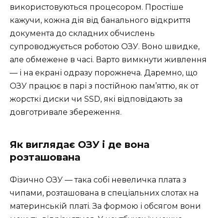
використовуються процесором. Простіше
кажучи, кожна дія від банального відкриття
документа до складних обчислень
супроводжується роботою ОЗУ. Воно швидке,
але обмежене в часі. Варто вимкнути живлення
— і на екрані одразу порожнеча. Даремно, що
ОЗУ працює в парі з постійною пам’яттю, як от
жорсткі диски чи SSD, які відповідають за
довготривале збереження.
Як виглядає ОЗУ і де вона
розташована
Фізично ОЗУ — така собі невеличка плата з
чипами, розташована в спеціальних слотах на
материнській платі. За формою і обсягом вони