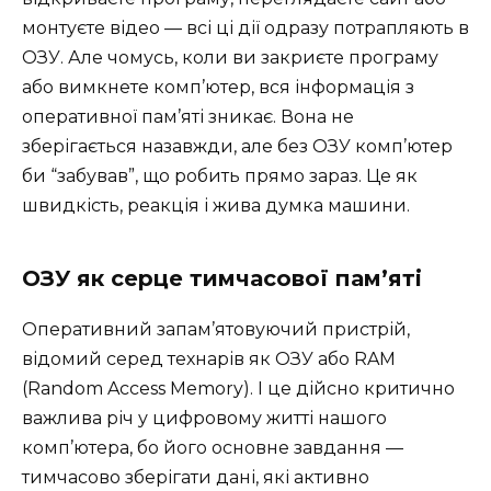
монтуєте відео — всі ці дії одразу потрапляють в
ОЗУ. Але чомусь, коли ви закриєте програму
або вимкнете комп’ютер, вся інформація з
оперативної пам’яті зникає. Вона не
зберігається назавжди, але без ОЗУ комп’ютер
би “забував”, що робить прямо зараз. Це як
швидкість, реакція і жива думка машини.
ОЗУ як серце тимчасової пам’яті
Оперативний запам’ятовуючий пристрій,
відомий серед технарів як ОЗУ або RAM
(Random Access Memory). І це дійсно критично
важлива річ у цифровому житті нашого
комп’ютера, бо його основне завдання —
тимчасово зберігати дані, які активно