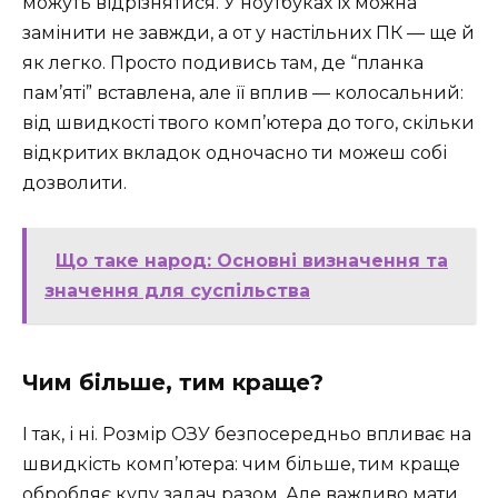
можуть відрізнятися. У ноутбуках їх можна
замінити не завжди, а от у настільних ПК — ще й
як легко. Просто подивись там, де “планка
пам’яті” вставлена, але її вплив — колосальний:
від швидкості твого комп’ютера до того, скільки
відкритих вкладок одночасно ти можеш собі
дозволити.
Що таке народ: Основні визначення та
значення для суспільства
Чим більше, тим краще?
І так, і ні. Розмір ОЗУ безпосередньо впливає на
швидкість комп’ютера: чим більше, тим краще
обробляє купу задач разом. Але важливо мати