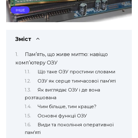
ІНШЕ
Зміст
Пам’ять, що живе миттю: навіщо
комп’ютеру ОЗУ
Що таке ОЗУ простими словами
ОЗУ як серце тимчасової пам’яті
Як виглядає ОЗУ і де вона
розташована
Чим більше, тим краще?
Основні функції ОЗУ
Види та покоління оперативної
пам’яті