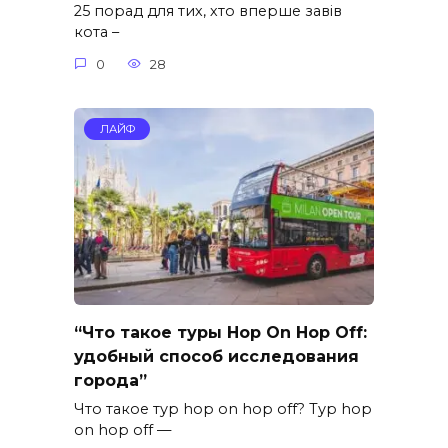
25 порад для тих, хто вперше завів
кота –
0
28
ЛАЙФ
“Что такое туры Hop On Hop Off:
удобный способ исследования
города”
Что такое тур hop on hop off? Тур hop
on hop off —