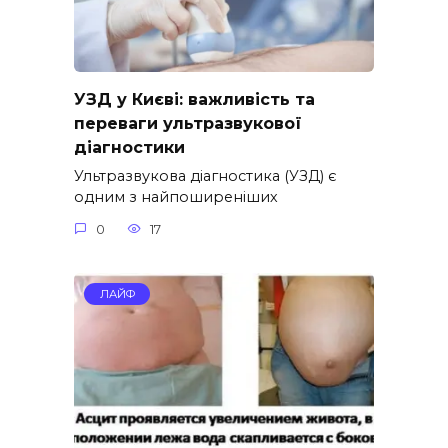
УЗД у Києві: важливість та
переваги ультразвукової
діагностики
Ультразвукова діагностика (УЗД) є
одним з найпоширеніших
0
17
ЛАЙФ