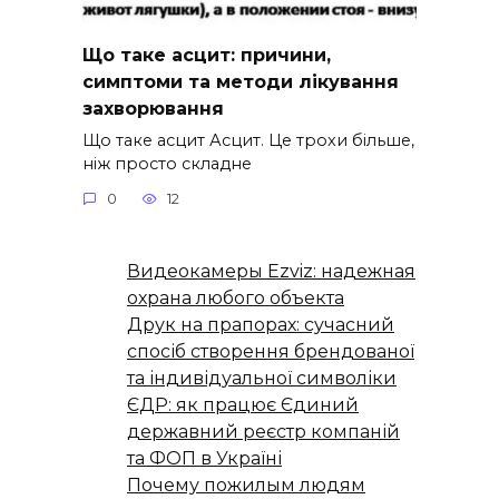
Що таке асцит: причини,
симптоми та методи лікування
захворювання
Що таке асцит Асцит. Це трохи більше,
ніж просто складне
0
12
Видеокамеры Ezviz: надежная
охрана любого объекта
Друк на прапорах: сучасний
спосіб створення брендованої
та індивідуальної символіки
ЄДР: як працює Єдиний
державний реєстр компаній
та ФОП в Україні
Почему пожилым людям