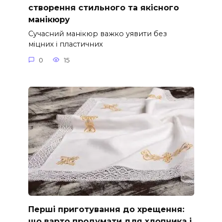
створення стильного та якісного
манікюру
Сучасний манікюр важко уявити без
міцних і пластичних
0
15
Перші приготування до хрещення:
що варто продумати для хлопчика і