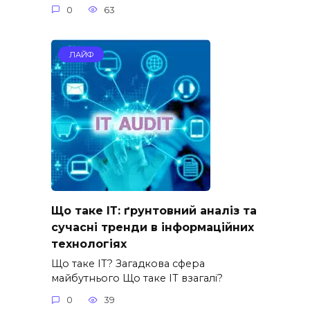
0
63
ЛАЙФ
Що таке ІТ: ґрунтовний аналіз та
сучасні тренди в інформаційних
технологіях
Що таке ІТ? Загадкова сфера
майбутнього Що таке ІТ взагалі?
0
39