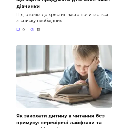
дівчинки
Підготовка до хрестин часто починається
зі списку необхідних
0
15
Як закохати дитину в читання без
примусу: перевірені лайфхаки та