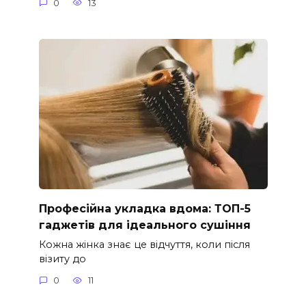
0
13
Професійна укладка вдома: ТОП-5
гаджетів для ідеального сушіння
Кожна жінка знає це відчуття, коли після
візиту до
0
11