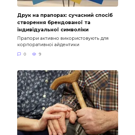
Друк на прапорах: сучасний спосіб
створення брендованої та
індивідуальної символіки
Прапори активно використовують для
корпоративної айдентики
0
9