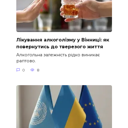
Лікування алкоголізму у Вінниці: як
повернутись до тверезого життя
Алкогольна залежність рідко виникає
раптово.
0
8