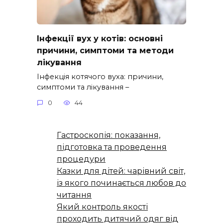
Інфекції вух у котів: основні
причини, симптоми та методи
лікування
Інфекція котячого вуха: причини,
симптоми та лікування –
0
44
Гастроскопія: показання,
підготовка та проведення
процедури
Казки для дітей: чарівний світ,
із якого починається любов до
читання
Який контроль якості
проходить дитячий одяг від