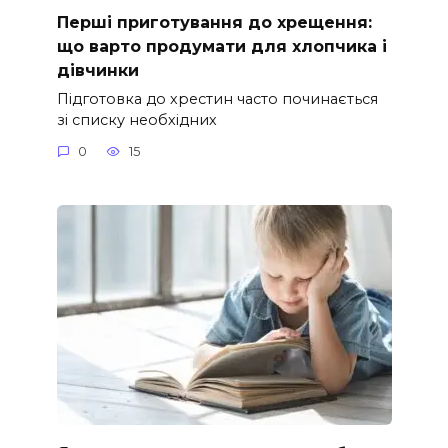
Перші приготування до хрещення:
що варто продумати для хлопчика і
дівчинки
Підготовка до хрестин часто починається
зі списку необхідних
0
15