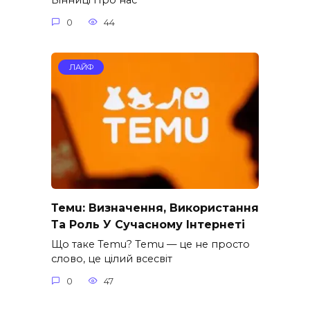
Вінниці Про нас
0
44
ЛАЙФ
Темu: Визначення, Використання
Та Роль У Сучасному Інтернеті
Що таке Temu? Temu — це не просто
слово, це цілий всесвіт
0
47