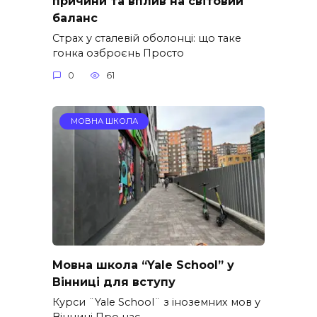
причини та вплив на світовий
баланс
Страх у сталевій оболонці: що таке
гонка озброєнь Просто
0
61
МОВНА ШКОЛА
Мовна школа “Yale School” у
Вінниці для вступу
Курси ¨Yale School¨ з іноземних мов у