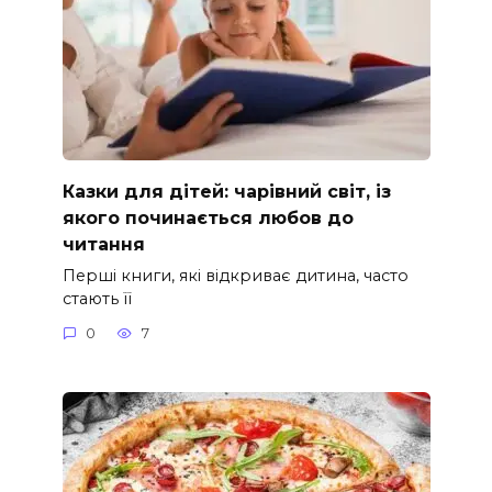
Казки для дітей: чарівний світ, із
якого починається любов до
читання
Перші книги, які відкриває дитина, часто
стають її
0
7