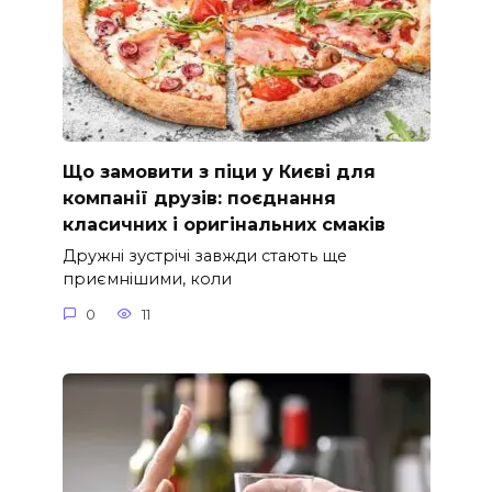
Що замовити з піци у Києві для
компанії друзів: поєднання
класичних і оригінальних смаків
Дружні зустрічі завжди стають ще
приємнішими, коли
0
11