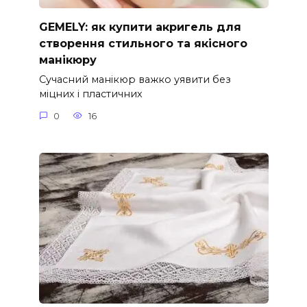
GEMELY: як купити акригель для
створення стильного та якісного
манікюру
Сучасний манікюр важко уявити без
міцних і пластичних
0
16