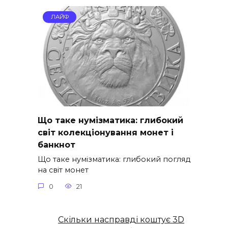
ЛАЙФ
Що таке нумізматика: глибокий
світ колекціонування монет і
банкнот
Що таке нумізматика: глибокий погляд
на світ монет
0
21
Скільки насправді коштує 3D