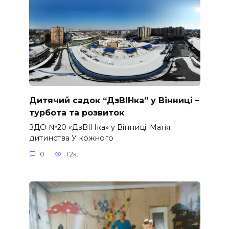
Дитячий садок “ДзВІНка” у Вінниці –
турбота та розвиток
ЗДО №20 «ДзВІНка» у Вінниці: Магія
дитинства У кожного
0
1.2к.