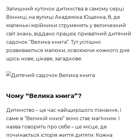
Затишний куточок дитинства в самому серці
Вінниці, на вулиці Академіка Ющенка, 8, де
маленькі мрійники струменять у величезний
світ знань, віддано працює приватний дитячий
садочок “Велика книга”. Тут успішно
розвиваються малюки, освоюючи кожного дня
щось нове, цікаве, загадкове.
Чому “Велика книга”?
Дитинство – це час найщирішого пізнання, і
саме в “Великій книзі” воно стає магічним. І
назва говорить про себе – це місце, де
починається історія життя дитяти. Кожна