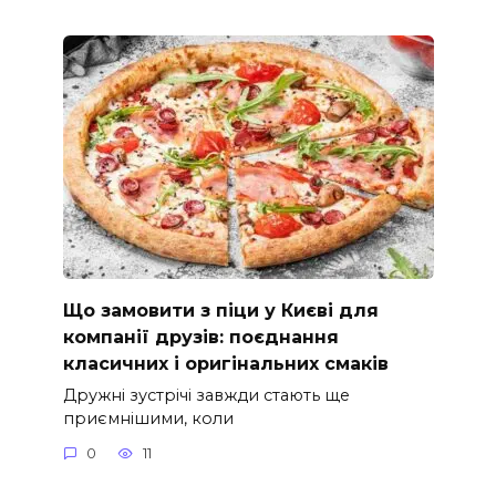
Що замовити з піци у Києві для
компанії друзів: поєднання
класичних і оригінальних смаків
Дружні зустрічі завжди стають ще
приємнішими, коли
0
11