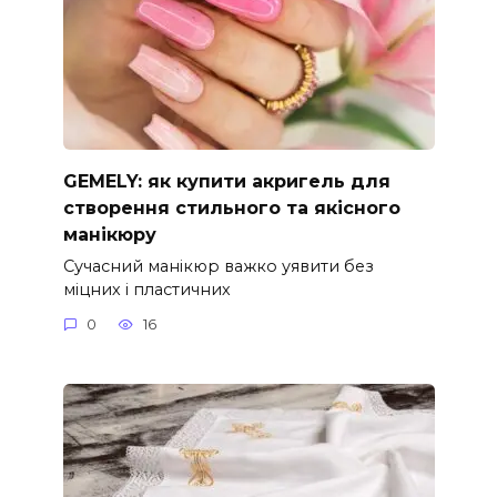
GEMELY: як купити акригель для
створення стильного та якісного
манікюру
Сучасний манікюр важко уявити без
міцних і пластичних
0
16