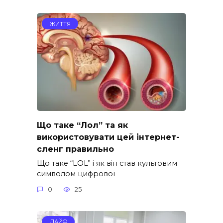
ЖИТТЯ
Що таке “Лол” та як
використовувати цей інтернет-
сленг правильно
Що таке “LOL” і як він став культовим
символом цифрової
0
25
ЛАЙФ