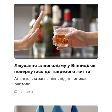
Лікування алкоголізму у Вінниці: як
повернутись до тверезого життя
Алкогольна залежність рідко виникає
раптово.
0
8