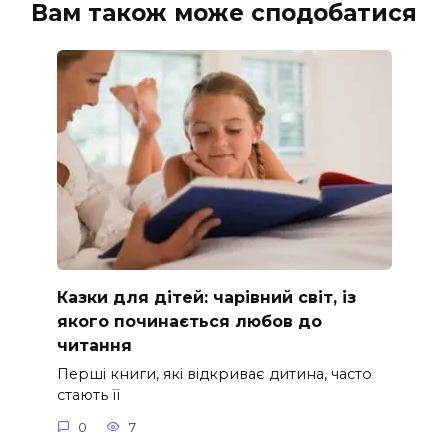
Вам також може сподобатися
Казки для дітей: чарівний світ, із
якого починається любов до
читання
Перші книги, які відкриває дитина, часто
стають її
0
7