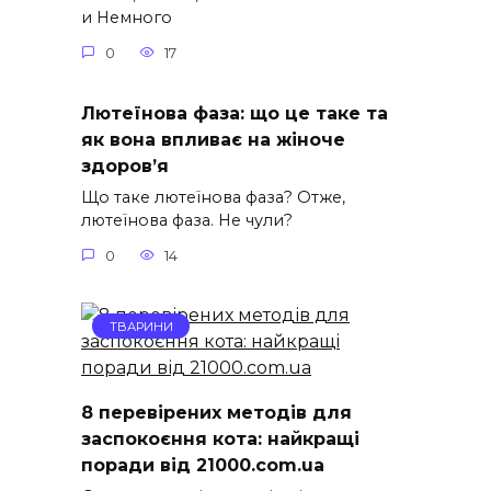
и Немного
0
17
Лютеїнова фаза: що це таке та
як вона впливає на жіноче
здоров’я
Що таке лютеїнова фаза? Отже,
лютеїнова фаза. Не чули?
0
14
ТВАРИНИ
8 перевірених методів для
заспокоєння кота: найкращі
поради від 21000.com.ua