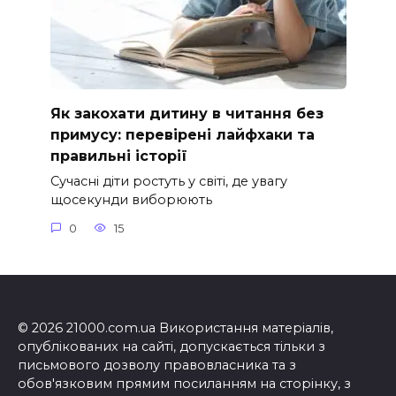
Як закохати дитину в читання без
примусу: перевірені лайфхаки та
правильні історії
Сучасні діти ростуть у світі, де увагу
щосекунди виборюють
0
15
© 2026 21000.com.ua Використання матеріалів,
опублікованих на сайті, допускається тільки з
письмового дозволу правовласника та з
обов'язковим прямим посиланням на сторінку, з