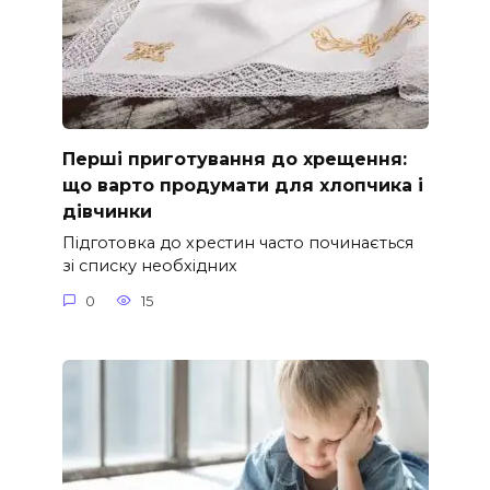
Перші приготування до хрещення:
що варто продумати для хлопчика і
дівчинки
Підготовка до хрестин часто починається
зі списку необхідних
0
15