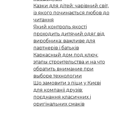
Казки для дітей: чарівний світ,
із якого починається любов до
читання
Який контроль якості
проходить дитячий одяг від
виробника: важливе для
партнерів і батьків
Каркасный дом под ключ:
этапы строительства и на что
обратить внимание при
выборе технологии
Що замовити з піци у Києві
для компанії друзів:
поєднання класичних і
оригінальних смаків