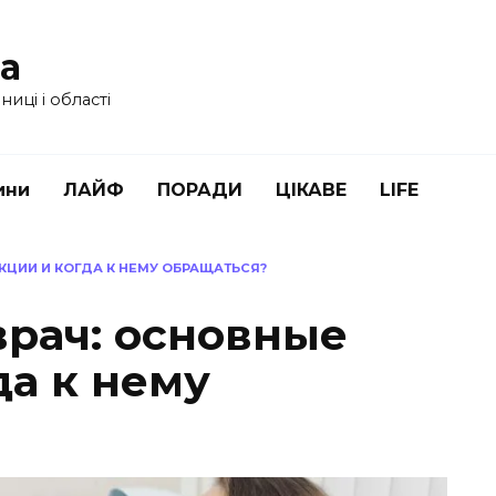
ua
иці і області
ини
ЛАЙФ
ПОРАДИ
ЦІКАВЕ
LIFE
КЦИИ И КОГДА К НЕМУ ОБРАЩАТЬСЯ?
врач: основные
да к нему