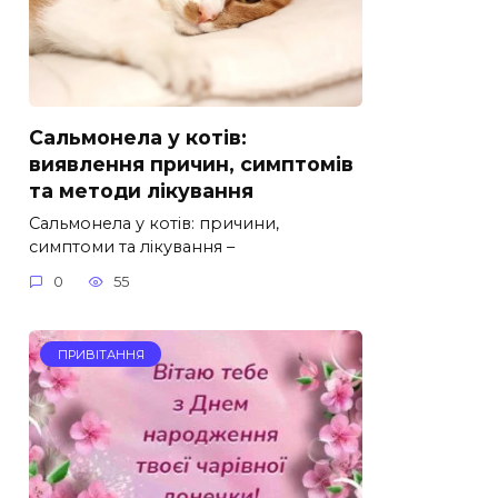
Сальмонела у котів:
виявлення причин, симптомів
та методи лікування
Сальмонела у котів: причини,
симптоми та лікування –
0
55
ПРИВІТАННЯ