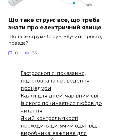
Що таке струм: все, що треба
знати про електричний явище
Що таке струм? Струм. Звучить просто,
правда?
0
33
Гастроскопія: показання,
підготовка та проведення
процедури
Казки для дітей: чарівний світ,
із якого починається любов до
читання
Який контроль якості
проходить дитячий одяг від
виробника: важливе для