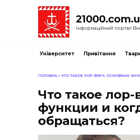
Перейти
до
21000.com.
вмісту
Інформаційний портал Вінн
Університет
Привітання
Твар
ГОЛОВНА
»
ЧТО ТАКОЕ ЛОР-ВРАЧ: ОСНОВНЫЕ ФУН
Что такое лор-
функции и ког
обращаться?