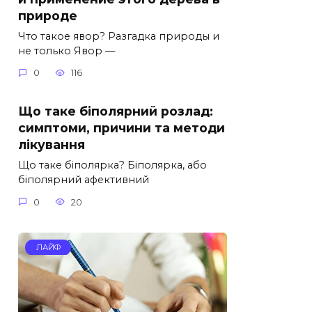
природе
Что такое явор? Разгадка природы и
не только Явор —
0
116
Що таке біполярний розлад:
симптоми, причини та методи
лікування
Що таке біполярка? Біполярка, або
біполярний афективний
0
20
ЛАЙФ