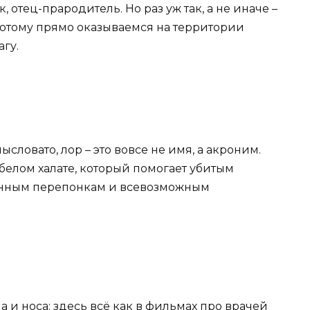
, отец-прародитель. Но раз уж так, а не иначе –
потому прямо оказываемся на территории
гу.
словато, лор – это вовсе не имя, а акроним.
 белом халате, который помогает убитым
нным перепонкам и всевозможным
 и носа: здесь всё как в фильмах про врачей