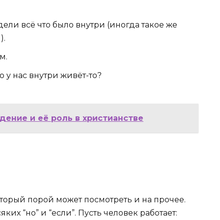
дели всё что было внутри (иногда такое же
).
м.
то у нас внутри живёт-то?
дение и её роль в христианстве
который порой может посмотреть и на прочее.
яких “но” и “если”. Пусть человек работает: