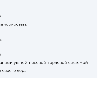
?
игнорировать:
ры
?
рганами ушной-носовой-горловой системой
 своего лора