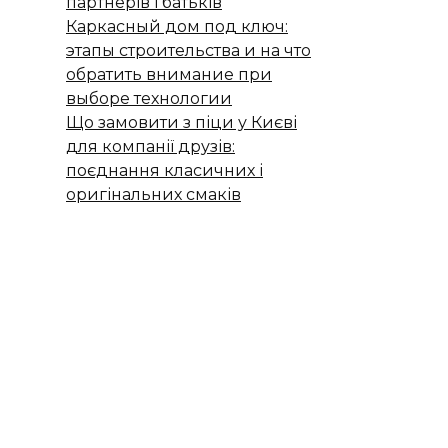
партнерів і батьків
Каркасный дом под ключ:
этапы строительства и на что
обратить внимание при
выборе технологии
Що замовити з піци у Києві
для компанії друзів:
поєднання класичних і
оригінальних смаків