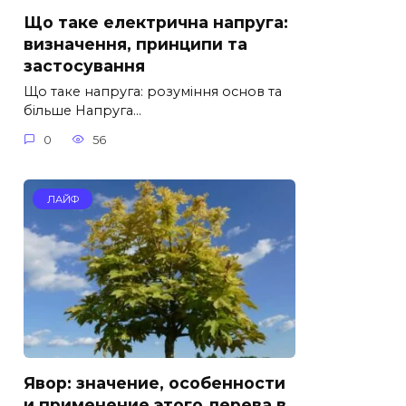
Що таке електрична напруга:
визначення, принципи та
застосування
Що таке напруга: розуміння основ та
більше Напруга…
0
56
ЛАЙФ
Явор: значение, особенности
и применение этого дерева в