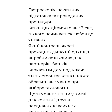
Гастроскопія: показання,
підготовка та проведення
процедури
Казки для дітей: чарівний світ,
із якого починається любов до
читання
Який контроль якості
проходить дитячий одяг від
виробника: важливе для
партнерів і батьків
Каркасный дом под ключ:
этапы строительства и на что
обратить внимание при
выборе технологии
Що замовити з піци у Києві
для компанії друзів:
поєднання класичних і