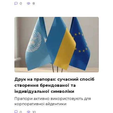
0
8
Друк на прапорах: сучасний спосіб
створення брендованої та
індивідуальної символіки
Прапори активно використовують для
корпоративної айдентики
0
10