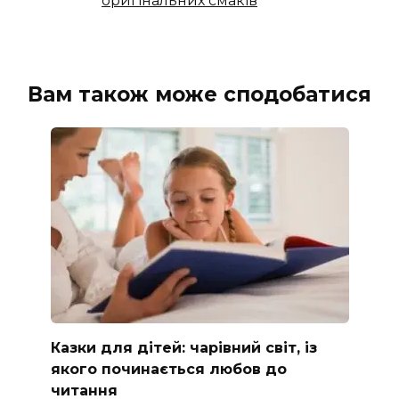
оригінальних смаків
Вам також може сподобатися
Казки для дітей: чарівний світ, із
якого починається любов до
читання