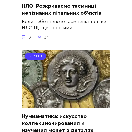
НЛО: Розкриваємо таємниці
непізнаних літальних об’єктів
Коли небо шепоче таємниці: що таке
НЛО Що це простими
0
34
ЖИТТЯ
Нумизматика: искусство
коллекционирования и
изучения монет в деталях