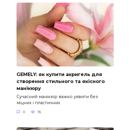
GEMELY: як купити акригель для
створення стильного та якісного
манікюру
Сучасний манікюр важко уявити без
міцних і пластичних
0
16