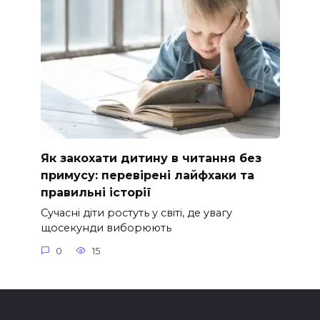
Як закохати дитину в читання без
примусу: перевірені лайфхаки та
правильні історії
Сучасні діти ростуть у світі, де увагу
щосекунди виборюють
0
15