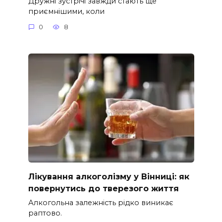
Дружні зустрічі завжди стають ще
приємнішими, коли
0
8
Лікування алкоголізму у Вінниці: як
повернутись до тверезого життя
Алкогольна залежність рідко виникає
раптово.