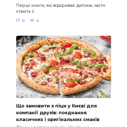
Перші книги, які відкриває дитина, часто
стають її
0
4
Що замовити з піци у Києві для
компанії друзів: поєднання
класичних і оригінальних смаків