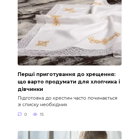
Перші приготування до хрещення:
що варто продумати для хлопчика і
дівчинки
Підготовка до хрестин часто починається
зі списку необхідних
0
15