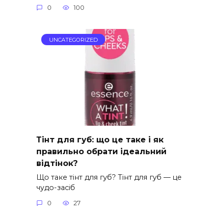
0
100
UNCATEGORIZED
Тінт для губ: що це таке і як
правильно обрати ідеальний
відтінок?
Що таке тінт для губ? Тінт для губ — це
чудо-засіб
0
27