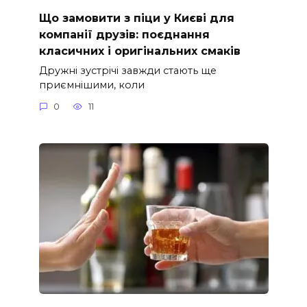
Що замовити з піци у Києві для
компанії друзів: поєднання
класичних і оригінальних смаків
Дружні зустрічі завжди стають ще
приємнішими, коли
0
11