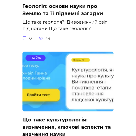
Геологія: основи науки про
Землю та її підземні загадки
Що таке геологія?: Дивовижний світ
під ногами Що таке геологія?
0
44
ЛАЙФ
Що таке культурологія:
визначення, ключові аспекти та
значення науки