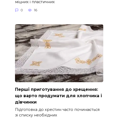
міцних і пластичних
0
16
Перші приготування до хрещення:
що варто продумати для хлопчика і
дівчинки
Підготовка до хрестин часто починається
зі списку необхідних