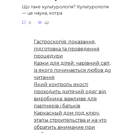
Що таке культурологія? Культурологія
— це наука, котра
0
42
Гастроскопія: показання,
підготовка та проведення
процедури
Казки для дітей: чарівний світ,
із якого починається любов до
читання
Який контроль якості
проходить дитячий одяг від
виробника: важливе для
партнерів і батьків
Каркасный дом под ключ:
этапы строительства и на что
обратить внимание при