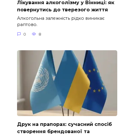
Лікування алкоголізму у Вінниці: як
повернутись до тверезого життя
Алкогольна залежність рідко виникає
раптово.
0
8
Друк на прапорах: сучасний спосіб
створення брендованої та