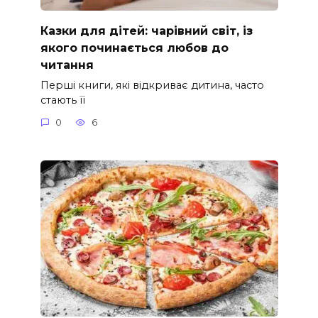
Казки для дітей: чарівний світ, із
якого починається любов до
читання
Перші книги, які відкриває дитина, часто
стають її
0
6