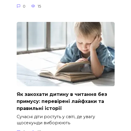
0
15
Як закохати дитину в читання без
примусу: перевірені лайфхаки та
правильні історії
Сучасні діти ростуть у світі, де увагу
щосекунди виборюють