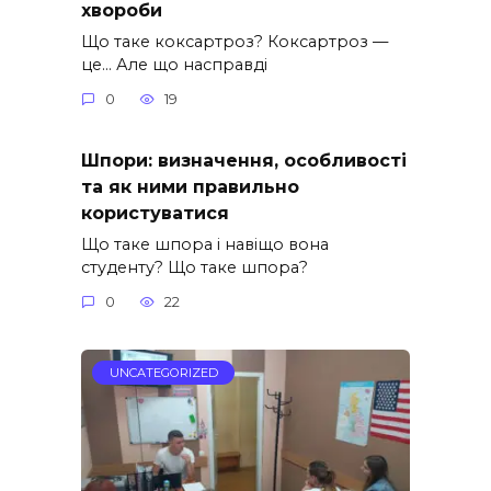
хвороби
Що таке коксартроз? Коксартроз —
це… Але що насправді
0
19
Шпори: визначення, особливості
та як ними правильно
користуватися
Що таке шпора і навіщо вона
студенту? Що таке шпора?
0
22
UNCATEGORIZED