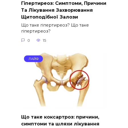
Гіпертиреоз: Симптоми, Причини
Та Лікування Захворювання
Щитоподібної Залози
Що таке гіпертиреоз? Що таке
гіпертиреоз?
0
15
ЛАЙФ
Що таке коксартроз: причини,
симптоми та шляхи лікування