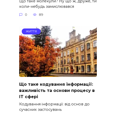
Що таке молекули? Ну що ж, друже, ти
коли-небудь замислювався
0
89
ЖИТТЯ
Що таке кодування інформації:
важливість та основи процесу в
IT сфері
Кодування інформації: від основ до
сучасних застосувань