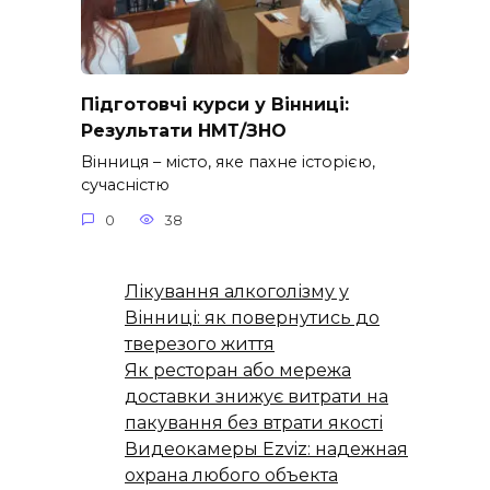
Підготовчі курси у Вінниці:
Результати НМТ/ЗНО
Вінниця – місто, яке пахне історією,
сучасністю
0
38
Лікування алкоголізму у
Вінниці: як повернутись до
тверезого життя
Як ресторан або мережа
доставки знижує витрати на
пакування без втрати якості
Видеокамеры Ezviz: надежная
охрана любого объекта