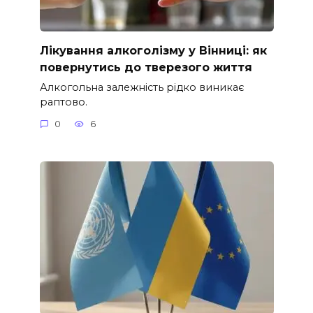
Лікування алкоголізму у Вінниці: як
повернутись до тверезого життя
Алкогольна залежність рідко виникає
раптово.
0
6