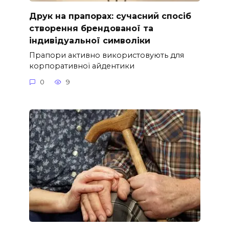
Друк на прапорах: сучасний спосіб
створення брендованої та
індивідуальної символіки
Прапори активно використовують для
корпоративної айдентики
0
9