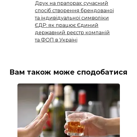
Друк на прапорах: сучасний
спосіб створення брендованої
та індивідуальної символіки
ЄДР: як працює Єдиний
державний реєстр компаній
та ФОП в Україні
Вам також може сподобатися