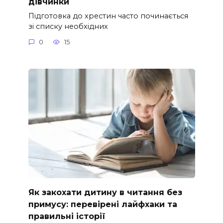
дівчинки
Підготовка до хрестин часто починається
зі списку необхідних
0
15
Як закохати дитину в читання без
примусу: перевірені лайфхаки та
правильні історії