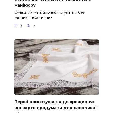
манікюру
Сучасний манікюр важко уявити без
міцних і пластичних
0
15
Перші приготування до хрещення:
що варто продумати для хлопчика і