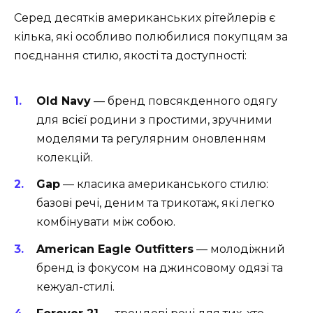
Серед десятків американських рітейлерів є
кілька, які особливо полюбилися покупцям за
поєднання стилю, якості та доступності:
Old Navy
— бренд повсякденного одягу
для всієї родини з простими, зручними
моделями та регулярним оновленням
колекцій.
Gap
— класика американського стилю:
базові речі, деним та трикотаж, які легко
комбінувати між собою.
American Eagle Outfitters
— молодіжний
бренд із фокусом на джинсовому одязі та
кежуал-стилі.