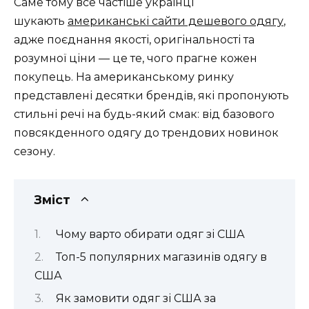
Саме тому все частіше українці
шукають
американські сайти дешевого одягу
,
адже поєднання якості, оригінальності та
розумної ціни — це те, чого прагне кожен
покупець. На американському ринку
представлені десятки брендів, які пропонують
стильні речі на будь-який смак: від базового
повсякденного одягу до трендових новинок
сезону.
Зміст
Чому варто обирати одяг зі США
Топ-5 популярних магазинів одягу в
США
Як замовити одяг зі США за