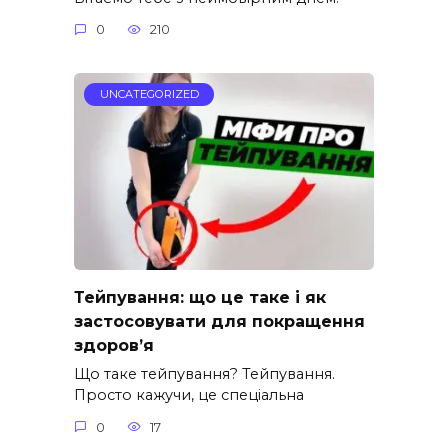
0
210
UNCATEGORIZED
Тейпування: що це таке і як
застосовувати для покращення
здоров’я
Що таке тейпування? Тейпування.
Просто кажучи, це спеціальна
0
17