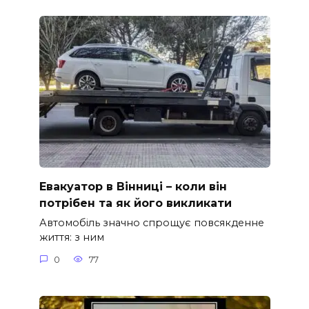
Евакуатор в Вінниці – коли він
потрібен та як його викликати
Автомобіль значно спрощує повсякденне
життя: з ним
0
77