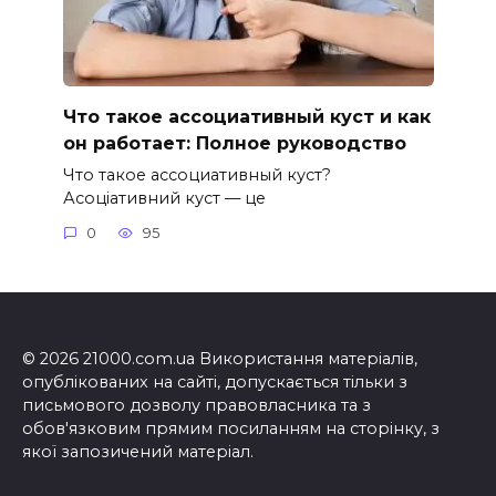
Что такое ассоциативный куст и как
он работает: Полное руководство
Что такое ассоциативный куст?
Асоціативний куст — це
0
95
© 2026 21000.com.ua Використання матеріалів,
опублікованих на сайті, допускається тільки з
письмового дозволу правовласника та з
обов'язковим прямим посиланням на сторінку, з
якої запозичений матеріал.