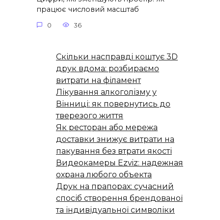
працює числовий масштаб
0
36
Скільки насправді коштує 3D
друк вдома: розбираємо
витрати на філамент
Лікування алкоголізму у
Вінниці: як повернутись до
тверезого життя
Як ресторан або мережа
доставки знижує витрати на
пакування без втрати якості
Видеокамеры Ezviz: надежная
охрана любого объекта
Друк на прапорах: сучасний
спосіб створення брендованої
та індивідуальної символіки