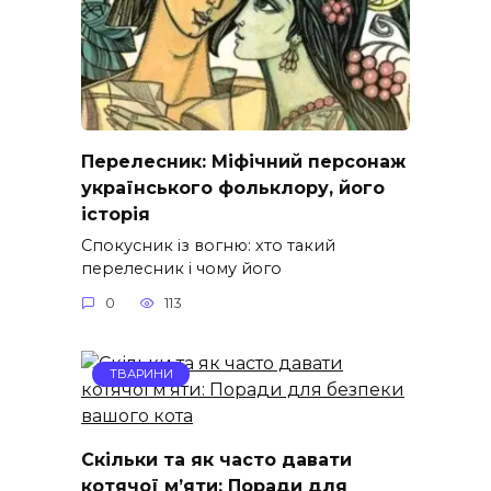
Перелесник: Міфічний персонаж
українського фольклору, його
історія
Спокусник із вогню: хто такий
перелесник і чому його
0
113
ТВАРИНИ
Скільки та як часто давати
котячої м’яти: Поради для