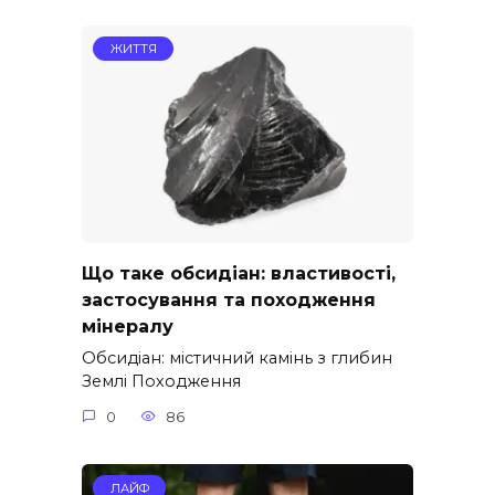
ЖИТТЯ
Що таке обсидіан: властивості,
застосування та походження
мінералу
Обсидіан: містичний камінь з глибин
Землі Походження
0
86
ЛАЙФ