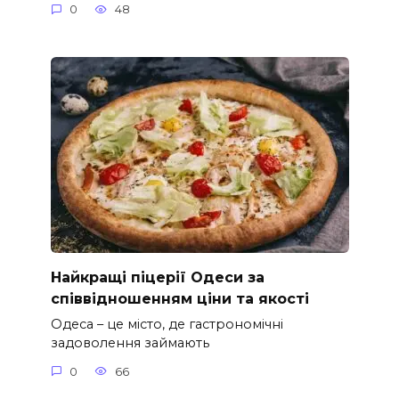
0
48
Найкращі піцерії Одеси за
співвідношенням ціни та якості
Одеса – це місто, де гастрономічні
задоволення займають
0
66