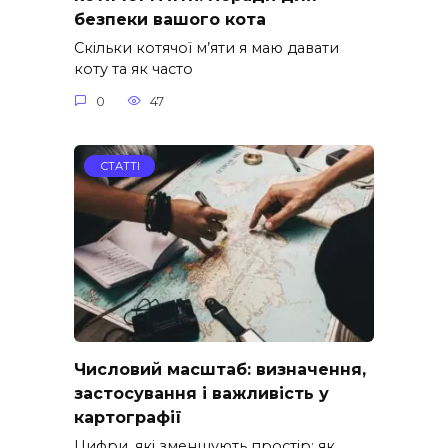
безпеки вашого кота
Скільки котячої м’яти я маю давати
коту та як часто
0
47
СТАТТІ
Числовий масштаб: визначення,
застосування і важливість у
картографії
Цифри, які зменшують простір: як